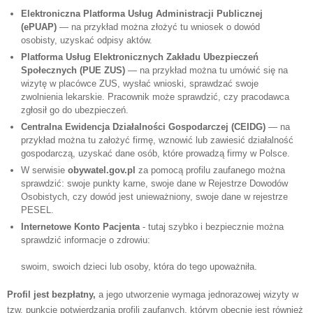
Elektroniczna Platforma Usług Administracji Publicznej
(ePUAP)
— na przykład można złożyć tu wniosek o dowód
osobisty, uzyskać odpisy aktów.
Platforma Usług Elektronicznych Zakładu Ubezpieczeń
Społecznych (PUE ZUS)
— na przykład można tu umówić się na
wizytę w placówce ZUS, wysłać wnioski, sprawdzać swoje
zwolnienia lekarskie. Pracownik może sprawdzić, czy pracodawca
zgłosił go do ubezpieczeń.
Centralna Ewidencja Działalności Gospodarczej (CEIDG)
— na
przykład można tu założyć firmę, wznowić lub zawiesić działalność
gospodarczą, uzyskać dane osób, które prowadzą firmy w Polsce.
W serwisie
obywatel.gov.pl
za pomocą profilu zaufanego można
sprawdzić: swoje punkty karne, swoje dane w Rejestrze Dowodów
Osobistych, czy dowód jest unieważniony, swoje dane w rejestrze
PESEL.
Internetowe Konto Pacjenta
- tutaj szybko i bezpiecznie można
sprawdzić informacje o zdrowiu:
swoim, swoich dzieci lub osoby, która do tego upoważniła.
Profil jest bezpłatny,
a jego utworzenie wymaga jednorazowej wizyty w
tzw. punkcie potwierdzania profili zaufanych, którym obecnie jest również