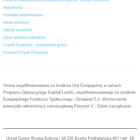
Punkt konsultacyjno-informacyjny programu "Czyste Powietrze”
Aktualności
Uchwała antysmogowa
Warto wiedzieć
Jakość powietrza
Zgłoś spalanie odpadów
Czyste Powietrze - zestawienie gminy
Program Czyste Powietrze
Strona współfinansowana ze środków Unii Europejskiej w ramach
Programu Operacyjnego Kapitał Ludzki, współfinansowanego ze środków
Europejskiego Funduszu Społecznego - Działanie 5.2. Wzmocnienie
potencjału administracji samorządowej Priorytet V - Dobre zarządzanie
Urząd Gminy Bystra-Sidzina | 34-235 Bystra Podhalańska 467 | tel. 18