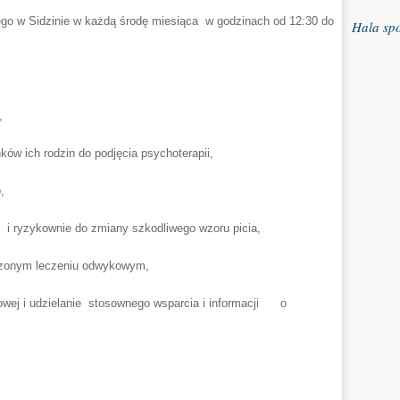
jnego w Sidzinie w każdą środę miesiąca w godzinach od 12:30 do
Hala sp
,
ków ich rodzin do podjęcia psychoterapii,
,
i ryzykownie do zmiany szkodliwego wzoru picia,
czonym leczeniu odwykowym,
wej i udzielanie stosownego wsparcia i informacji o