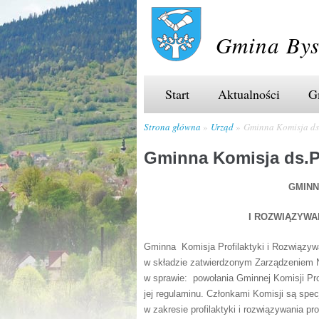
Gmina Bys
Start
Aktualności
G
Strona główna
Urząd
Gminna Komisja d
Gminna Komisja ds.
GMINN
I ROZWIĄZYW
Gminna Komisja Profilaktyki i Rozwiązyw
w składzie zatwierdzonym Zarządzeniem Nr
w sprawie: powołania Gminnej Komisji Pro
jej regulaminu. Członkami Komisji są specj
w zakresie profilaktyki i rozwiązywania 