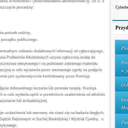
niu w trzeźwości i przeciwdziałaniu alkoholizmowi
(tj. Dz.U. z
wszczęcie procedury:
Cyberb
Przyd
ia potrzeb rodziny,
 porządku publicznego.
Pla
wentualnym zebraniu dodatkowych informacji od zgłaszającego,
wania Problemów Alkoholowych wzywa zgłoszoną osobę do
Pom
 lecznictwa odwykowego i na podstawie zebranego materiału
w j
acyjną w celu wyrażenia przez wezwanego zgody na podjęcie
zenia jest systematycznie kontrolowany przez Komisję.
Och
jęcie dobrowolnego leczenia lub przerwie terapię, Komisja
h w celu wydania opinii w przedmiocie uzależnienia od alkoholu
Int
acjonarne lub ambulatoryjne).
Ma
je uzależnienie lub wezwany nie stawi się na badania biegłych,
 Sądzie Rejonowym w Suchej Beskidzkiej I Wydział Cywilny, o
Pun
odwykowego.