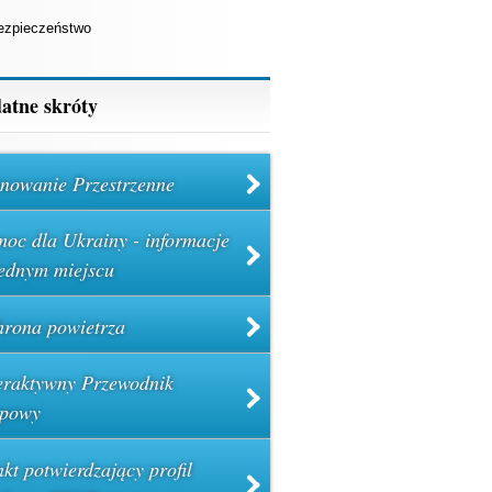
ezpieczeństwo
atne skróty
nowanie Przestrzenne
oc dla Ukrainy - informacje
ednym miejscu
rona powietrza
eraktywny Przewodnik
powy
kt potwierdzający profil