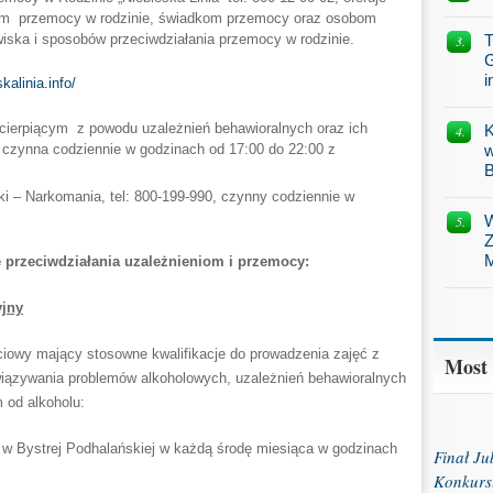
m przemocy w rodzinie, świadkom przemocy oraz osobom
iska i sposobów przeciwdziałania przemocy w rodzinie.
T
G
i
kalinia.info/
cierpiącym z powodu uzależnień behawioralnych oraz ich
K
est czynna codziennie w godzinach od 17:00 do 22:00 z
w
B
ki – Narkomania, tel: 800-199-990, czynny codziennie w
W
Z
M
 przeciwdziałania uzależnieniom i przemocy:
yjny
ęciowy mający stosowne kwalifikacje do prowadzenia zajęć z
Most
wiązywania problemów alkoholowych, uzależnień behawioralnych
 od alkoholu:
 w Bystrej Podhalańskiej w każdą środę miesiąca w godzinach
Finał J
Konkurs