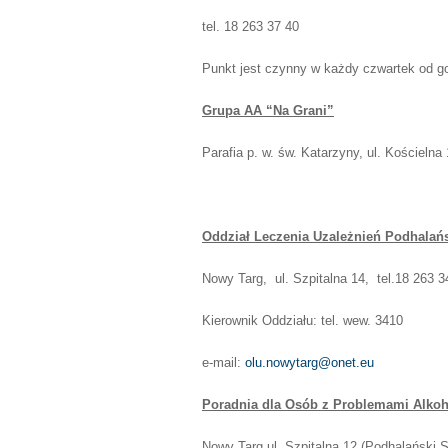
tel. 18 263 37 40
Punkt jest czynny w każdy czwartek od g
Grupa AA “Na Grani”
Parafia p. w. św. Katarzyny, ul. Kościelna
Oddział Leczenia Uzależnień Podhalańsk
Nowy Targ, ul. Szpitalna 14, tel.18 263 
Kierownik Oddziału: tel. wew. 3410
e-mail:
olu.nowytarg@onet.eu
Poradnia dla Osób z Problemami Alko
Nowy Targ ul. Szpitalna 12 (Podhalański Sz