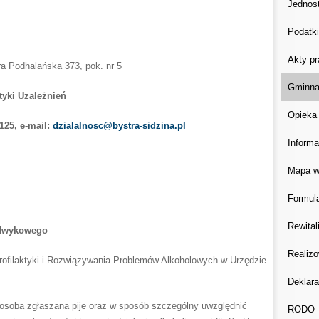
Jednost
Podatki
Akty p
a Podhalańska 373, pok. nr 5
Gminna
yki Uzależnień
Opieka
125, e-mail:
dzialalnosc@bystra-sidzina.pl
Informa
Mapa w
Formula
Rewital
odwykowego
Realizo
rofilaktyki i Rozwiązywania Problemów Alkoholowych w Urzędzie
Deklara
 osoba zgłaszana pije oraz w sposób szczególny uwzględnić
RODO