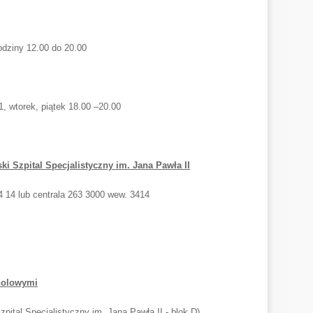
odziny 12.00 do 20.00
 1, wtorek, piątek 18.00 –20.00
i Szpital Specjalistyczny im. Jana Pawła II
34 14 lub centrala 263 3000 wew. 3414
holowymi
pital Specjalistyczny im. Jana Pawła II - blok D),