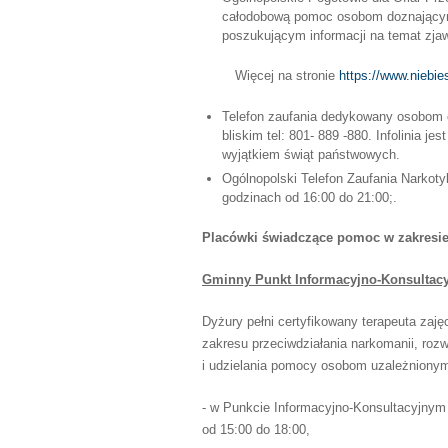
całodobową pomoc osobom doznający
poszukującym informacji na temat zjaw
Więcej na stronie
https://www.niebies
Telefon zaufania dedykowany osobom 
bliskim tel: 801- 889 -880. Infolinia j
wyjątkiem świąt państwowych.
Ogólnopolski Telefon Zaufania Narkoty
godzinach od 16:00 do 21:00;.
Placówki świadczące pomoc w zakresie
Gminny Punkt Informacyjno-Konsultac
Dyżury pełni certyfikowany terapeuta zaj
zakresu przeciwdziałania narkomanii, roz
i udzielania pomocy osobom uzależnionym
- w Punkcie Informacyjno-Konsultacyjnym
od 15:00 do 18:00,