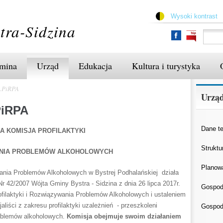
Przejdź
do
Wysoki kontrast
treści
tra-Sidzina
mina
Urząd
Edukacja
Kultura i turystyka
s.PiRPA
Urzą
PiRPA
Dane t
A KOMISJA PROFILAKTYKI
Struktu
ANIA PROBLEMÓW ALKOHOLOWYCH
Planow
ania Problemów Alkoholowych w Bystrej Podhalańskiej działa
 42/2007 Wójta Gminy Bystra - Sidzina z dnia 26 lipca 2017r.
Gospod
filaktyki i Rozwiązywania Problemów Alkoholowych i ustaleniem
aliści z zakresu profilaktyki uzależnień - przeszkoleni
Gospod
problemów alkoholowych.
Komisja obejmuje swoim działaniem