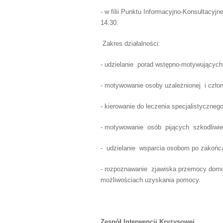
- w filii Punktu Informacyjno-Konsultacy
14:30.
Zakres działalności:
- udzielanie porad wstępno-motywujących
- motywowanie osoby uzależnionej i człon
- kierowanie do leczenia specjalistycznego
- motywowanie osób pijących szkodliwie 
- udzielanie wsparcia osobom po zakoń
- rozpoznawanie zjawiska przemocy domo
możliwościach uzyskania pomocy.
Zespół Interwencji Kryzysowej