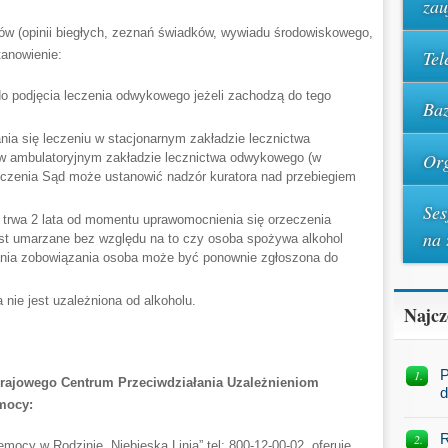
za
w (opinii biegłych, zeznań świadków, wywiadu środowiskowego,
Tel
tanowienie:
o podjęcia leczenia odwykowego jeżeli zachodzą do tego
Baz
a się leczeniu w stacjonarnym zakładzie lecznictwa
Org
 w ambulatoryjnym zakładzie lecznictwa odwykowego (w
leczenia Sąd może ustanowić nadzór kuratora nad przebiegiem
Ses
u trwa 2 lata od momentu uprawomocnienia się orzeczenia
na 
est umarzane bez względu na to czy osoba spożywa alkohol
wania zobowiązania osoba może być ponownie zgłoszona do
 nie jest uzależniona od alkoholu.
Najcz
P
 Krajowego Centrum Przeciwdziałania Uzależnieniom
d
omocy:
R
mocy w Rodzinie „Niebieska Linia” tel: 800-12-00-02, oferuje