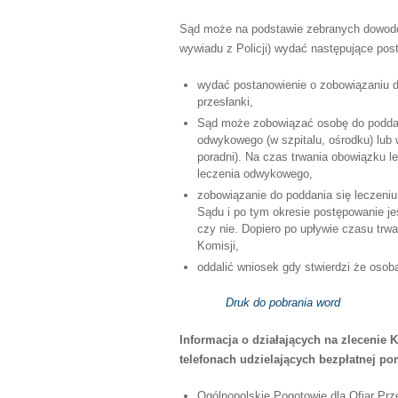
Sąd może na podstawie zebranych dowodó
wywiadu z Policji) wydać następujące pos
wydać postanowienie o zobowiązaniu d
przesłanki,
Sąd może zobowiązać osobę do poddani
odwykowego (w szpitalu, ośrodku) lub
poradni). Na czas trwania obowiązku 
leczenia odwykowego,
zobowiązanie do poddania się leczeni
Sądu i po tym okresie postępowanie j
czy nie. Dopiero po upływie czasu tr
Komisji,
oddalić wniosek gdy stwierdzi że osoba
Druk do pobrania word
Informacja o działających na zlecenie
telefonach udzielających bezpłatnej p
Ogólnopolskie Pogotowie dla Ofiar Prze