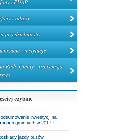
ufany ePUAP
efony i adresy
a przedsiębiorstw
anizacje i instytucje
ja Rady Gminy - transmisja
żywo
ęściej czytane
odsumowanie inwestycji na
rogach gminnych w 2017 r.
ozkłady jazdy busów