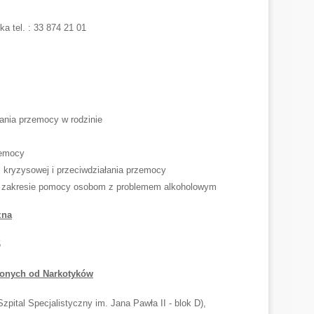
a tel. : 33 874 21 01
ania przemocy w rodzinie
zemocy
 kryzysowej i przeciwdziałania przemocy
w zakresie pomocy osobom z problemem alkoholowym
zna
5
ionych od Narkotyków
zpital Specjalistyczny im. Jana Pawła II - blok D),