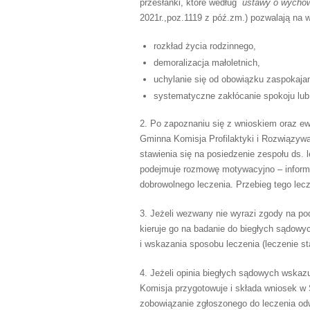
przesłanki, które według
ustawy o wychowa
2021r.,poz.1119 z póź.zm.) pozwalają na 
rozkład życia rodzinnego,
demoralizacja małoletnich,
uchylanie się od obowiązku zaspokajan
systematyczne zakłócanie spokoju lub
2. Po zapoznaniu się z wnioskiem oraz e
Gminna Komisja Profilaktyki i Rozwiązy
stawienia się na posiedzenie zespołu ds.
podejmuje rozmowę motywacyjno – inform
dobrowolnego leczenia. Przebieg tego lec
3. Jeżeli wezwany nie wyrazi zgody na pod
kieruje go na badanie do biegłych sądowyc
i wskazania sposobu leczenia (leczenie st
4. Jeżeli opinia biegłych sądowych wskazu
Komisja przygotowuje i składa wniosek w
zobowiązanie zgłoszonego do leczenia 