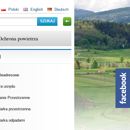
Polski
English
Deutsch
Szukaj
Ochrona powietrza
d
eleadresowe
ra urzędu
anie Przestrzenne
arka przestrzenna
arka odpadami