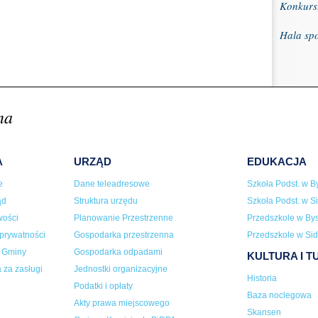
Konkurs
Hala sp
na
A
URZĄD
EDUKACJA
e
Dane teleadresowe
Szkoła Podst. w By
ąd
Struktura urzędu
Szkoła Podst. w Si
wości
Planowanie Przestrzenne
Przedszkole w Bys
 prywatności
Gospodarka przestrzenna
Przedszkole w Sid
a Gminy
Gospodarka odpadami
KULTURA I 
 za zasługi
Jednostki organizacyjne
Historia
Podatki i opłaty
Baza noclegowa
Akty prawa miejscowego
Skansen