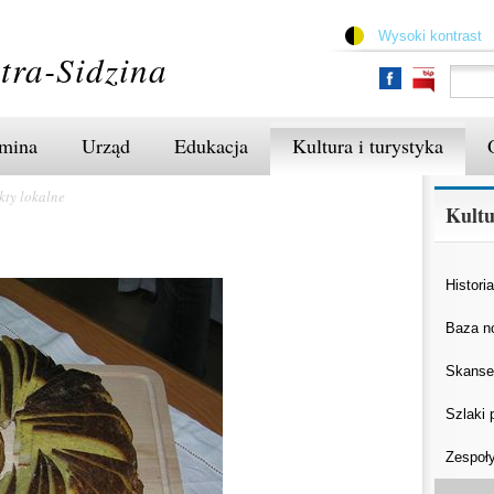
Przejdź
do
Wysoki kontrast
treści
tra-Sidzina
mina
Urząd
Edukacja
Kultura i turystyka
kty lokalne
Kultu
Historia
Baza n
Skanse
Szlaki 
Zespoły