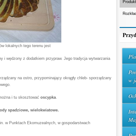
Produkt
Rozkła
Przyd
w lokalnych tego terenu jest
Pla
ny i wędzony z dodatkiem przypraw. Jego tradycja wytwarzania
Pom
rządzany na ostro, przypominający okrągły chleb- sporządzany
w j
owego.
Och
 można i tu skosztować
oscypka
.
ody spadziowe, wielokwiatowe.
Int
Ma
in. w Punktach Ekomuzealnych, w gospodarstwach
Pun