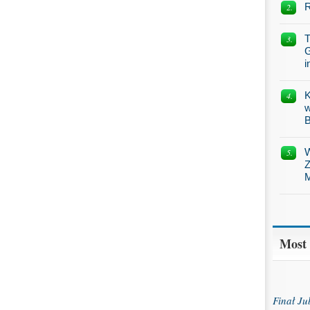
R
T
G
i
K
w
B
W
Z
M
Most
Finał J