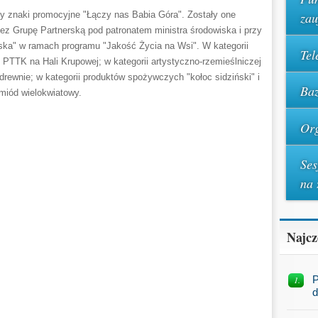
za
ały znaki promocyjne "Łączy nas Babia Góra". Zostały one
z Grupę Partnerską pod patronatem ministra środowiska i przy
iska" w ramach programu "Jakość Życia na Wsi". W kategorii
Tel
PTTK na Hali Krupowej; w kategorii artystyczno-rzemieślniczej
w drewnie; w kategorii produktów spożywczych "kołoc sidziński" i
Baz
miód wielokwiatowy.
Org
Ses
na 
Najcz
P
d