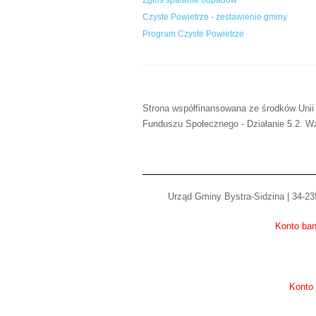
Zgłoś spalanie odpadów
Czyste Powietrze - zestawienie gminy
Program Czyste Powietrze
Strona współfinansowana ze środków Unii
Funduszu Społecznego - Działanie 5.2. Wz
Urząd Gminy Bystra-Sidzina | 34-235
Konto ban
Konto 