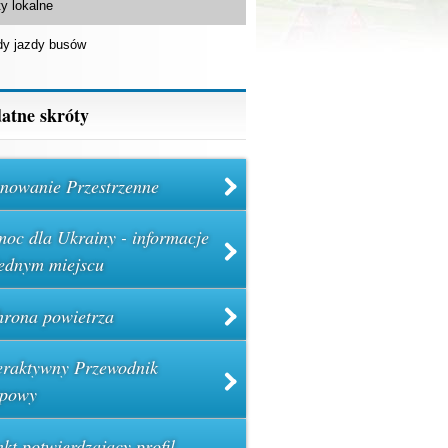
y lokalne
dy jazdy busów
atne skróty
nowanie Przestrzenne
oc dla Ukrainy - informacje
ednym miejscu
rona powietrza
eraktywny Przewodnik
powy
kt potwierdzający profil