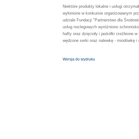
Niektóre produkty lokalne i usługi otrzym
wyłonione w konkursie organizowanym prze
udziale Fundacji "Partnerstwo dla Środow
usług noclegowych wyróżniono schronisko 
hafty oraz dzięcioły i jaskółki rzeźbione 
wędzone serki oraz nalewkę - miodówkę i 
Wersja do wydruku