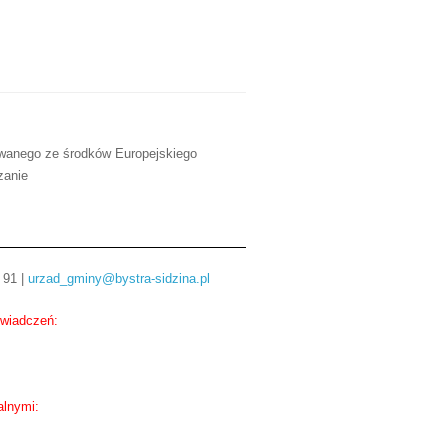
owanego ze środków Europejskiego
zanie
 91 |
urzad_gminy@bystra-sidzina.pl
świadczeń:
alnymi: