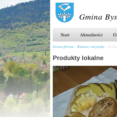
Gmina Bys
Start
Aktualności
G
Strona główna
Kultura i turystyka
Produ
Produkty lokalne