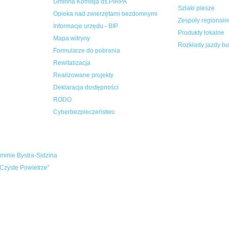
Gminna Komisja ds.PiRPA
Szlaki piesze
Opieka nad zwierzętami bezdomnymi
Zespoły regionaln
Informacje urzędu - BIP
Produkty lokalne
Mapa witryny
Rozkłady jazdy b
Formularze do pobrania
Rewitalizacja
Realizowane projekty
Deklaracja dostępności
RODO
Cyberbezpieczeństwo
inie Bystra-Sidzina
Czyste Powietrze”