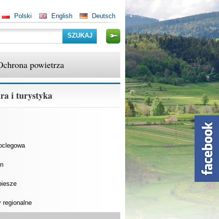
Polski
English
Deutsch
Szukaj
Ochrona powietrza
ra i turystyka
oclegowa
n
piesze
 regionalne