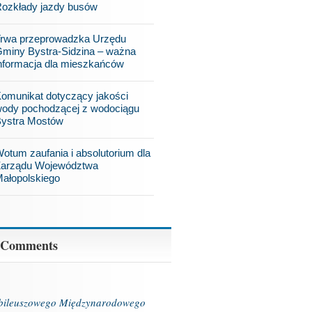
ozkłady jazdy busów
rwa przeprowadzka Urzędu
miny Bystra-Sidzina – ważna
nformacja dla mieszkańców
omunikat dotyczący jakości
ody pochodzącej z wodociągu
ystra Mostów
otum zaufania i absolutorium dla
arządu Województwa
ałopolskiego
 Comments
ubileuszowego Międzynarodowego