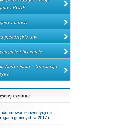
ufany ePUAP
efony i adresy
a przedsiębiorstw
anizacje i instytucje
ja Rady Gminy - transmisja
żywo
ęściej czytane
odsumowanie inwestycji na
rogach gminnych w 2017 r.