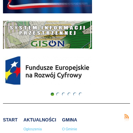
1
2
3
4
5
6
START
AKTUALNOŚCI
GMINA
Ogłoszenia
O Gminie