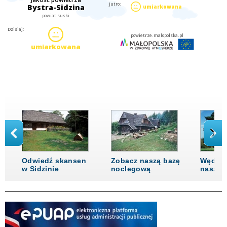
Odwiedź skansen
Zobacz naszą bazę
Wędrów
u
w Sidzinie
noclegową
naszej