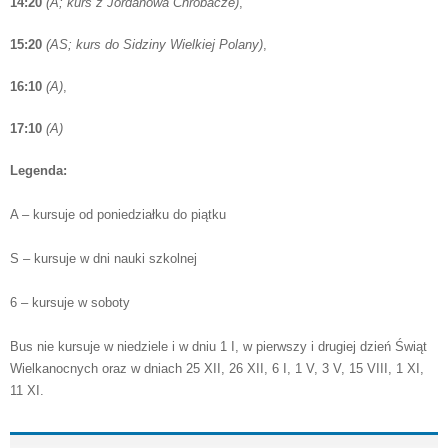
14:20
(A; kurs z Jordanowa Chrobacze)
,
15:20
(AS; kurs do Sidziny Wielkiej Polany)
,
16:10
(A)
,
17:10
(A)
Legenda:
A – kursuje od poniedziałku do piątku
S – kursuje w dni nauki szkolnej
6 – kursuje w soboty
Bus nie kursuje w niedziele i w dniu 1 I, w pierwszy i drugiej dzień Świąt
Wielkanocnych oraz w dniach 25 XII, 26 XII, 6 I, 1 V, 3 V, 15 VIII, 1 XI,
11 XI.