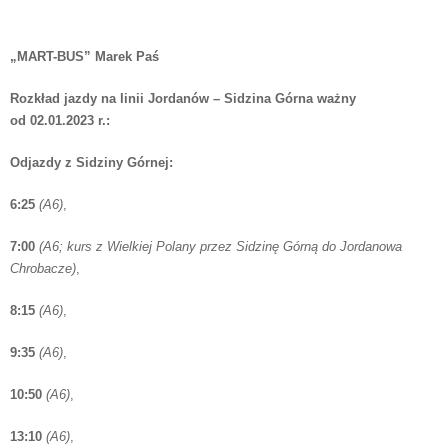
„MART-BUS” Marek Paś
Rozkład jazdy na linii Jordanów – Sidzina Górna ważny
od 02.01.2023 r.:
Odjazdy z Sidziny Górnej:
6:25
(A6)
,
7:00
(A6; kurs z Wielkiej Polany przez Sidzinę Górną do Jordanowa
Chrobacze)
,
8:15
(A6)
,
9:35
(A6)
,
10:50
(A6)
,
13:10
(A6)
,