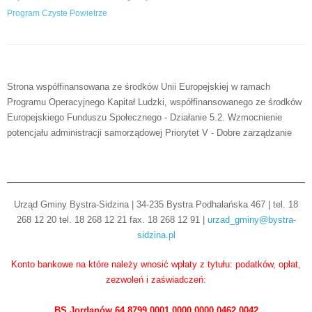
Program Czyste Powietrze
Strona współfinansowana ze środków Unii Europejskiej w ramach
Programu Operacyjnego Kapitał Ludzki, współfinansowanego ze środków
Europejskiego Funduszu Społecznego - Działanie 5.2. Wzmocnienie
potencjału administracji samorządowej Priorytet V - Dobre zarządzanie
Urząd Gminy Bystra-Sidzina | 34-235 Bystra Podhalańska 467 | tel. 18
268 12 20 tel. 18 268 12 21 fax. 18 268 12 91 |
urzad_gminy@bystra-
sidzina.pl
Konto bankowe na które należy wnosić wpłaty z tytułu: podatków, opłat,
zezwoleń i zaświadczeń:
BS Jordanów 64 8799 0001 0000 0000 0462 0042