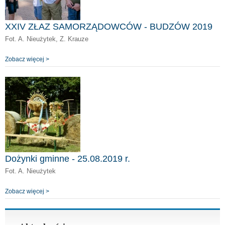
XXIV ZŁAZ SAMORZĄDOWCÓW - BUDZÓW 2019
Fot. A. Nieużytek, Z. Krauze
Zobacz więcej >
Dożynki gminne - 25.08.2019 r.
Fot. A. Nieużytek
Zobacz więcej >
Strony
« pierwsza
‹ poprzednia
1
2
3
następna ›
4
5
6
7
ostatnia »
8
9