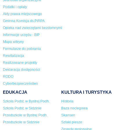
Jednostki organizacyjne
Podatki i opłaty
Akty prawa miejscowego
Gminna Komisja ds.PiRPA
Opieka nad zwierzętami bezdomnymi
Informacje urzędu - BIP
Mapa witryny
Formularze do pobrania
Rewitalizacja
Realizowane projekty
Deklaracja dostępności
RODO
Cyberbezpieczeństwo
EDUKACJA
KULTURA I TURYSTYKA
Szkoła Podst. w Bystrej Podh.
Historia
Szkoła Podst. w Sidzinie
Baza noclegowa
Przedszkole w Bystrej Podh.
Skansen
Przedszkole w Sidzinie
Szlaki piesze
Zespoły regionalne