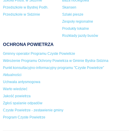
Szkoła Podst. w Sidzinie
Baza noclegowa
Przedszkole w Bystrej Podh.
Skansen
Przedszkole w Sidzinie
Szlaki piesze
Zespoły regionalne
Produkty lokalne
Rozkłady jazdy busów
OCHRONA POWIETRZA
Gminny operator Programu Czyste Powietrze
Wdrożenie Programu Ochrony Powietrza w Gminie Bystra-Sidzina
Punkt konsultacyjno-informacyjny programu "Czyste Powietrze”
Aktualności
Uchwała antysmogowa
Warto wiedzieć
Jakość powietrza
Zgłoś spalanie odpadów
Czyste Powietrze - zestawienie gminy
Program Czyste Powietrze