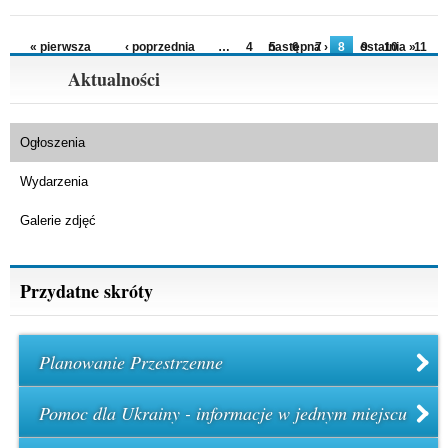
Strony
« pierwsza
‹ poprzednia
…
4
następna ›
5
6
7
8
ostatnia »
9
10
11
12
…
Aktualności
Ogłoszenia
Wydarzenia
Galerie zdjęć
Przydatne skróty
Planowanie Przestrzenne
Pomoc dla Ukrainy - informacje w jednym miejscu