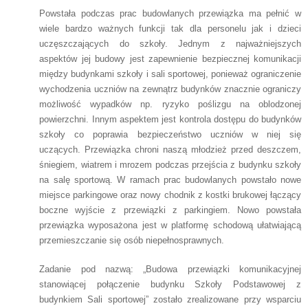
Powstała podczas prac budowlanych przewiązka ma pełnić w
wiele bardzo ważnych funkcji tak dla personelu jak i dzieci
uczęszczających do szkoły. Jednym z najważniejszych
aspektów jej budowy jest zapewnienie bezpiecznej komunikacji
między budynkami szkoły i sali sportowej, ponieważ ograniczenie
wychodzenia uczniów na zewnątrz budynków znacznie ograniczy
możliwość wypadków np. ryzyko poślizgu na oblodzonej
powierzchni. Innym aspektem jest kontrola dostępu do budynków
szkoły co poprawia bezpieczeństwo uczniów w niej się
uczących. Przewiązka chroni naszą młodzież przed deszczem,
śniegiem, wiatrem i mrozem podczas przejścia z budynku szkoły
na salę sportową. W ramach prac budowlanych powstało nowe
miejsce parkingowe oraz nowy chodnik z kostki brukowej łączący
boczne wyjście z przewiązki z parkingiem. Nowo powstała
przewiązka wyposażona jest w platformę schodową ułatwiającą
przemieszczanie się osób niepełnosprawnych.
Zadanie pod nazwą: „Budowa przewiązki komunikacyjnej
stanowiącej połączenie budynku Szkoły Podstawowej z
budynkiem Sali sportowej” zostało zrealizowane przy wsparciu