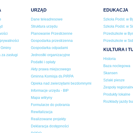
A
URZĄD
EDUKACJA
e
Dane teleadresowe
Szkoła Podst. w By
ąd
Struktura urzędu
Szkoła Podst. w Si
wości
Planowanie Przestrzenne
Przedszkole w Bys
 prywatności
Gospodarka przestrzenna
Przedszkole w Sid
a Gminy
Gospodarka odpadami
KULTURA I 
 za zasługi
Jednostki organizacyjne
Historia
Podatki i opłaty
Baza noclegowa
Akty prawa miejscowego
Skansen
Gminna Komisja ds.PiRPA
Szlaki piesze
Opieka nad zwierzętami bezdomnymi
Zespoły regionaln
Informacje urzędu - BIP
Produkty lokalne
Mapa witryny
Rozkłady jazdy b
Formularze do pobrania
Rewitalizacja
Realizowane projekty
Deklaracja dostępności