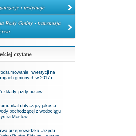
anizacje i instytucje
ja Rady Gminy - transmisja
żywo
ęściej czytane
odsumowanie inwestycji na
rogach gminnych w 2017 r.
ozkłady jazdy busów
omunikat dotyczący jakości
ody pochodzącej z wodociągu
ystra Mostów
rwa przeprowadzka Urzędu
miny Bystra-Sidzina – ważna