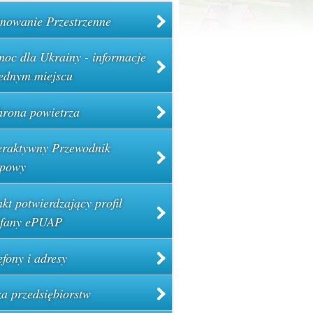
nowanie Przestrzenne
oc dla Ukrainy - informacje
ednym miejscu
rona powietrza
eraktywny Przewodnik
powy
kt potwierdzający profil
ufany ePUAP
efony i adresy
a przedsiębiorstw