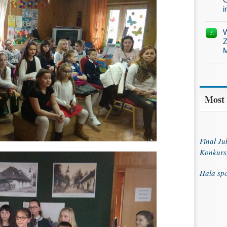
i
W
Z
M
Most
Finał J
Konkurs
Hala sp