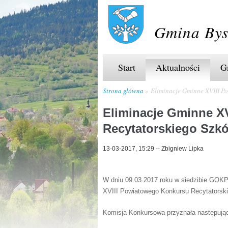
Gmina Bys
Start
Aktualności
G
Strona główna
Eliminacje Gminne XVIII P
Eliminacje Gminne X
Recytatorskiego Szk
13-03-2017, 15:29
--
Zbigniew Lipka
W dniu 09.03.2017 roku w siedzibie GOKPT
XVIII Powiatowego Konkursu Recytatorsk
Komisja Konkursowa przyznała następując