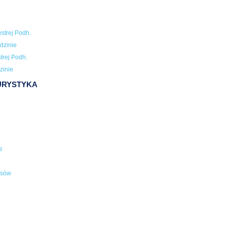
strej Podh.
dzinie
trej Podh.
zinie
TURYSTYKA
e
usów