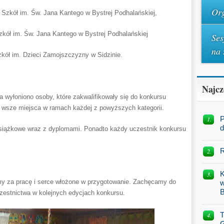
Org
Szkół im. Św. Jana Kantego w Bystrej Podhalańskiej,
ół im. Św. Jana Kantego w Bystrej Podhalańskiej
Ses
na 
ół im. Dzieci Zamojszczyzny w Sidzinie.
Najcz
wyłoniono osoby, które zakwalifikowały się do konkursu
 – wsze miejsca w ramach każdej z powyższych kategorii.
P
d
książkowe wraz z dyplomami. Ponadto każdy uczestnik konkursu
R
K
y za pracę i serce włożone w przygotowanie. Zachęcamy do
w
B
czestnictwa w kolejnych edycjach konkursu.
T
G