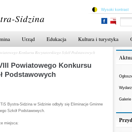
Przejdź
do
Wysoki kontrast
treści
tra-Sidzina
mina
Urząd
Edukacja
Kultura i turystyka
owiatowego Konkursu Recytatorskiego Szkół Podstawowych
Aktua
VIII Powiatowego Konkursu
ół Podstawowych
Ogłosz
Wydarz
Galerie
iS Bystra-Sidzina w Sidzinie odbyły się Eliminacje Gminne
iego Szkół Podstawowych.
Przyd
e miejsca: