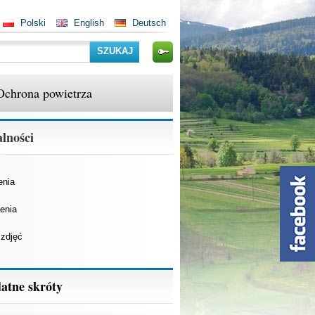
Polski
English
Deutsch
Szukaj
Ochrona powietrza
lności
enia
enia
 zdjęć
atne skróty