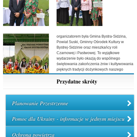
organizatorem była Gmina Bystra-Sidzina,
Powiat Suski, Gminny Ośrodek Kultury w
Bystrej-Sidzinie oraz mieszkańcy roli
Czarnowej i Pastwowej. To wyjątkowe
wydarzenie było okazją do wspólnego
świętowania zakończenia żniw i kultywowania
pięknych tradycji dożynkowych naszego
regionu. Fot. Jan Motor
Przydatne skróty
Planowanie Przestrzenne
Pomoc dla Ukrainy - informacje w jednym miejscu
Ochrona powietrza