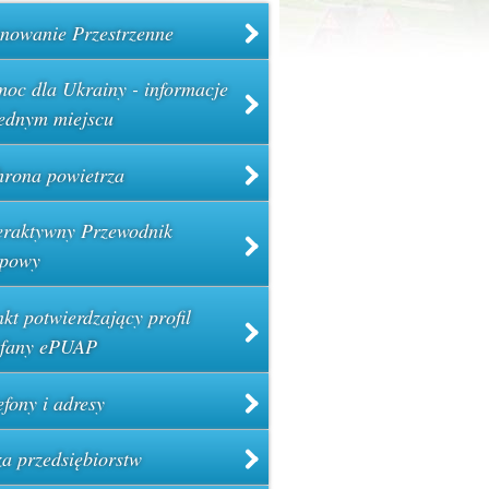
nowanie Przestrzenne
oc dla Ukrainy - informacje
ednym miejscu
rona powietrza
eraktywny Przewodnik
powy
kt potwierdzający profil
ufany ePUAP
efony i adresy
a przedsiębiorstw