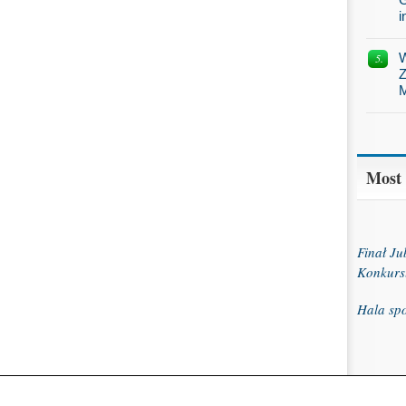
i
W
Z
M
Most
Finał J
Konkurs
Hala sp