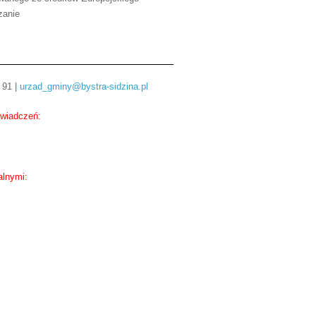
zanie
 91 |
urzad_gminy@bystra-sidzina.pl
świadczeń:
alnymi: