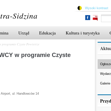
Przejdź
do
Wysoki kontrast
treści
tra-Sidzina
mina
Urząd
Edukacja
Kultura i turystyka
rogramie Czyste Powietrze
Aktua
Y w programie Czyste
Ogłosz
Wydarz
Galerie
 Airport, ul. Handlowców 14
Przyd