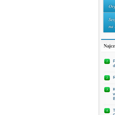
Org
Ses
na 
Najcz
P
d
R
K
w
B
T
G