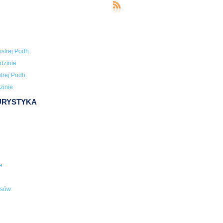
strej Podh.
dzinie
trej Podh.
zinie
TURYSTYKA
e
usów