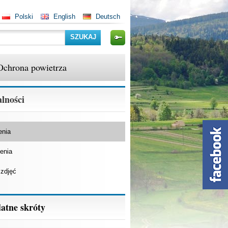
Polski
English
Deutsch
Szukaj
Ochrona powietrza
lności
enia
enia
 zdjęć
atne skróty