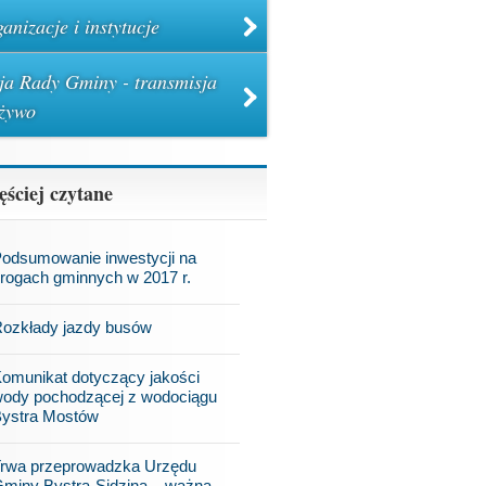
anizacje i instytucje
ja Rady Gminy - transmisja
żywo
ęściej czytane
odsumowanie inwestycji na
rogach gminnych w 2017 r.
ozkłady jazdy busów
omunikat dotyczący jakości
ody pochodzącej z wodociągu
ystra Mostów
rwa przeprowadzka Urzędu
miny Bystra-Sidzina – ważna