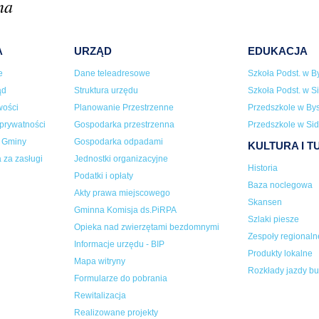
na
A
URZĄD
EDUKACJA
e
Dane teleadresowe
Szkoła Podst. w By
ąd
Struktura urzędu
Szkoła Podst. w Si
wości
Planowanie Przestrzenne
Przedszkole w Bys
 prywatności
Gospodarka przestrzenna
Przedszkole w Sid
a Gminy
Gospodarka odpadami
KULTURA I 
 za zasługi
Jednostki organizacyjne
Historia
Podatki i opłaty
Baza noclegowa
Akty prawa miejscowego
Skansen
Gminna Komisja ds.PiRPA
Szlaki piesze
Opieka nad zwierzętami bezdomnymi
Zespoły regionaln
Informacje urzędu - BIP
Produkty lokalne
Mapa witryny
Rozkłady jazdy b
Formularze do pobrania
Rewitalizacja
Realizowane projekty