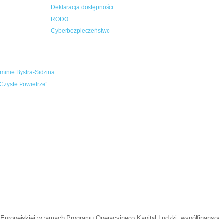
Deklaracja dostępności
RODO
Cyberbezpieczeństwo
inie Bystra-Sidzina
Czyste Powietrze”
 Europejskiej w ramach Programu Operacyjnego Kapitał Ludzki, współfinans