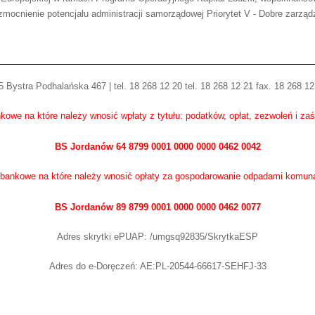
mocnienie potencjału administracji samorządowej Priorytet V - Dobre zarząd
 Bystra Podhalańska 467 | tel. 18 268 12 20 tel. 18 268 12 21 fax. 18 268 12
kowe na które należy wnosić wpłaty z tytułu: podatków, opłat, zezwoleń i za
BS Jordanów 64 8799 0001 0000 0000 0462 0042
bankowe na które należy wnosić opłaty za gospodarowanie odpadami komun
BS Jordanów 89 8799 0001 0000 0000 0462 0077
Adres skrytki ePUAP: /umgsq92835/SkrytkaESP
Adres do e-Doręczeń: AE:PL-20544-66617-SEHFJ-33