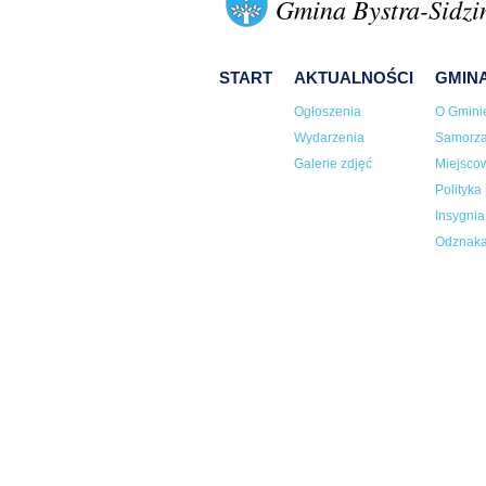
Gmina Bystra-Sidzi
START
AKTUALNOŚCI
GMIN
Ogłoszenia
O Gmini
Wydarzenia
Samorz
Galerie zdjęć
Miejsco
Polityka
Insygni
Odznaka