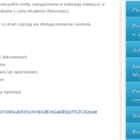
szystkie osoby zaangażowane w realizację inwestycji w
Pla
otkanie z cyklu Akademia Wykonawcy.
Pom
 co dzień zajmują się obsługą wniosków i kontrolą
w j
Och
 i dokumentach
nia
Int
ami lub opóźnieniami
Ma
om
Pun
 rejestracji
za
F8Ap2V1I9AyuKRzOvXVr9JUiBJnGab0DQqTFkZCAQ/edit
Tel
Baz