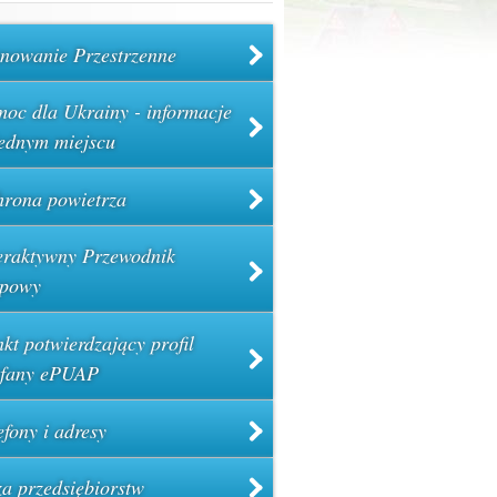
nowanie Przestrzenne
oc dla Ukrainy - informacje
ednym miejscu
rona powietrza
eraktywny Przewodnik
powy
kt potwierdzający profil
ufany ePUAP
efony i adresy
a przedsiębiorstw