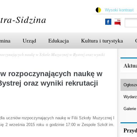
Przejdź
do
Wysoki kontrast
treści
tra-Sidzina
mina
Urząd
Edukacja
Kultura i turystyka
poczynających naukę w Szkole Muzycznej w Bystrej oraz wyniki
Aktua
iów rozpoczynających naukę w
strej oraz wyniki rekrutacji
Ogłosz
Wydarz
Galerie
la uczniów rozpoczynających naukę w Filii Szkoły Muzycznej I
ię 2 września 2015 roku o godzinie 17:00 w Zespole Szkół im.
Przyd