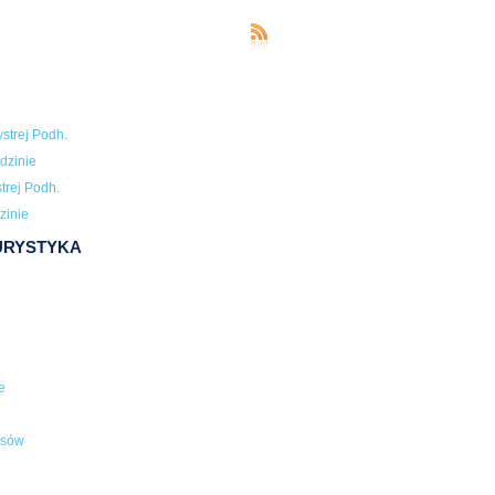
strej Podh.
dzinie
trej Podh.
zinie
TURYSTYKA
e
usów