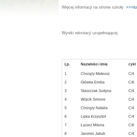
Więcej informacji na stronie szkoły
>>>tu
Wyniki rekrutacji uzupełniającej:
Lp.
Nazwisko i imię
cykl
1
Chorąży Mateusz
C/4
2
Główka Emilia
C/6
3
Staszczak Justyna
C/4
4
Wójcik Simone
C/4
5
Chorąży Natalia
C/4
6
Lipka Krzysztof
C/4
7
Łazarz Milena
C/6
8
Jaromin Jakub
C/4