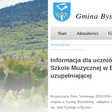
Gmina Bys
Start
Aktualności
G
Strona główna
Informacja dla uczniów roz
rekrutacji uzupełniającej
Informacja dla uczn
Szkole Muzycznej w By
uzupełniającej
Rozpoczęcie Roku Szkolnego 2015/2016 d
stopnia w Suchej Beskidzkiej odbędzie s
św. Jana Kantego w Bystrej.