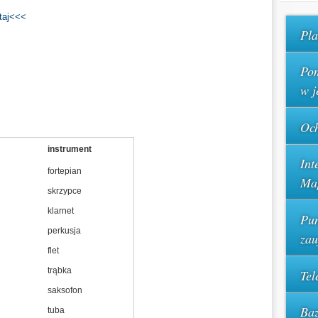
taj<<<
Pla
Pom
w j
Och
instrument
Int
fortepian
Ma
skrzypce
klarnet
Pun
perkusja
za
flet
trąbka
Tel
saksofon
Baz
tuba