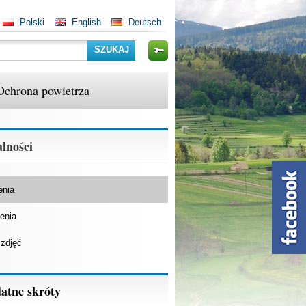
Polski
English
Deutsch
Szukaj
Ochrona powietrza
lności
enia
enia
 zdjęć
atne skróty