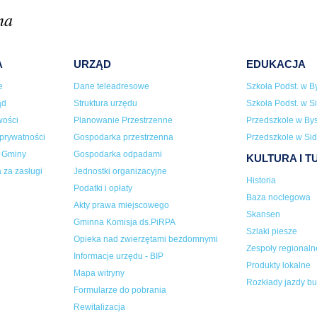
na
A
URZĄD
EDUKACJA
e
Dane teleadresowe
Szkoła Podst. w By
ąd
Struktura urzędu
Szkoła Podst. w Si
wości
Planowanie Przestrzenne
Przedszkole w Bys
 prywatności
Gospodarka przestrzenna
Przedszkole w Sid
a Gminy
Gospodarka odpadami
KULTURA I 
 za zasługi
Jednostki organizacyjne
Historia
Podatki i opłaty
Baza noclegowa
Akty prawa miejscowego
Skansen
Gminna Komisja ds.PiRPA
Szlaki piesze
Opieka nad zwierzętami bezdomnymi
Zespoły regionaln
Informacje urzędu - BIP
Produkty lokalne
Mapa witryny
Rozkłady jazdy b
Formularze do pobrania
Rewitalizacja