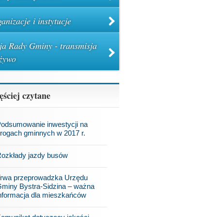
anizacje i instytucje
ja Rady Gminy - transmisja
żywo
ęściej czytane
odsumowanie inwestycji na
rogach gminnych w 2017 r.
ozkłady jazdy busów
rwa przeprowadzka Urzędu
miny Bystra-Sidzina – ważna
nformacja dla mieszkańców