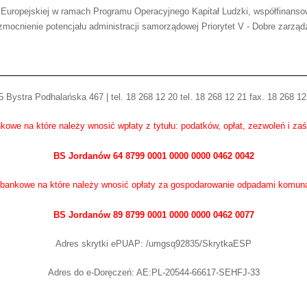
 Europejskiej w ramach Programu Operacyjnego Kapitał Ludzki, współfinans
mocnienie potencjału administracji samorządowej Priorytet V - Dobre zarząd
 Bystra Podhalańska 467 | tel. 18 268 12 20 tel. 18 268 12 21 fax. 18 268 12
kowe na które należy wnosić wpłaty z tytułu: podatków, opłat, zezwoleń i za
BS Jordanów 64 8799 0001 0000 0000 0462 0042
bankowe na które należy wnosić opłaty za gospodarowanie odpadami komun
BS Jordanów 89 8799 0001 0000 0000 0462 0077
Adres skrytki ePUAP: /umgsq92835/SkrytkaESP
Adres do e-Doręczeń: AE:PL-20544-66617-SEHFJ-33