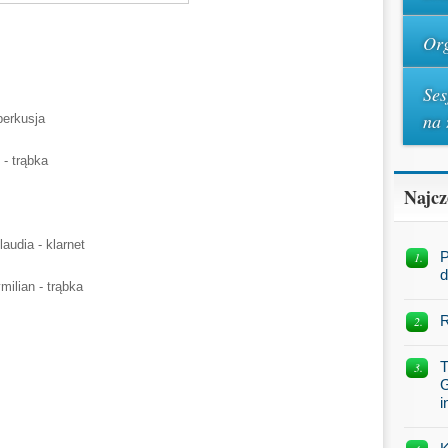
Org
Ses
na 
erkusja
ąbka
Najcz
 klarnet
P
d
- trąbka
R
T
G
i