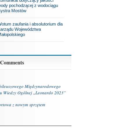
omunikat dotyczący jakości
ody pochodzącej z wodociągu
ystra Mostów
otum zaufania i absolutorium dla
arządu Województwa
ałopolskiego
 Comments
ubileuszowego Międzynarodowego
u Wiedzy Ogólnej „Leonardo 2023”
ortowa z nowym sprzętem