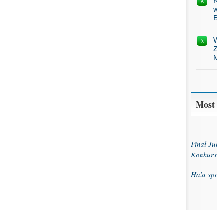
K
w
B
W
Z
M
Most
Finał J
Konkurs
Hala sp