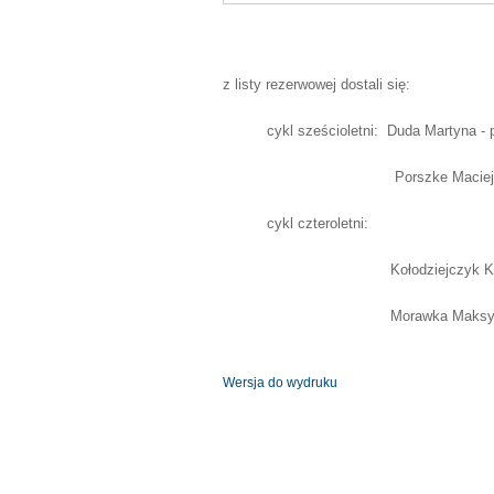
z listy rezerwowej dostali się:
cykl sześcioletni: Duda Martyna - p
Porszke Maciej - tr
cykl czteroletni:
Kołodziejczyk Klaudia -
Morawka Maksymilian 
Wersja do wydruku