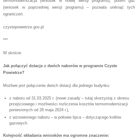
termomodernizacja (wniosek w nowej wersji programu), potem gaz
(wniosek w poprzedniej wersji programu) – pozwala uniknąć tych
ograniczeń.
czystepowietrze.gov.pl
***
W skrócie:
Jak połączyć dotacje z dwóch naborów w programie Czyste
Powietrze?
Możliwe jest połączenie dwóch dotacji dla jednego budynku:
z naboru od 31.03.2025 r. (nowe zasady – tutaj skorzystaj z okresu
przejściowego i możliwości rozliczenia kosztów termomodernizacji
poniesionych od 28 maja 2024 r.),
z wznowionego naboru – w połowie lipca – dotyczącego kotłów
gazowych.
Kolejność składania wniosków ma ogromne znaczenie: