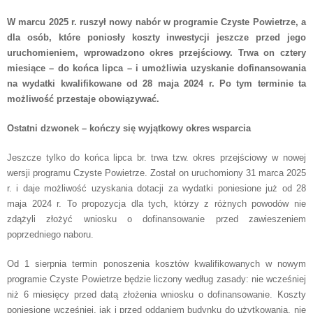
W marcu 2025 r. ruszył nowy nabór w programie Czyste Powietrze, a
dla osób, które poniosły koszty inwestycji jeszcze przed jego
uruchomieniem, wprowadzono okres przejściowy. Trwa on cztery
miesiące – do końca lipca – i umożliwia uzyskanie dofinansowania
na wydatki kwalifikowane od 28 maja 2024 r. Po tym terminie ta
możliwość przestaje obowiązywać.
Ostatni dzwonek – kończy się wyjątkowy okres wsparcia
Jeszcze tylko do końca lipca br. trwa tzw. okres przejściowy w nowej
wersji programu Czyste Powietrze. Został on uruchomiony 31 marca 2025
r. i daje możliwość uzyskania dotacji za wydatki poniesione już od 28
maja 2024 r. To propozycja dla tych, którzy z różnych powodów nie
zdążyli złożyć wniosku o dofinansowanie przed zawieszeniem
poprzedniego naboru.
Od 1 sierpnia termin ponoszenia kosztów kwalifikowanych w nowym
programie Czyste Powietrze będzie liczony według zasady: nie wcześniej
niż 6 miesięcy przed datą złożenia wniosku o dofinansowanie. Koszty
poniesione wcześniej, jak i przed oddaniem budynku do użytkowania, nie