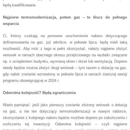
będą kwalifikowane.
Najpierw termomodernizacja, potem gaz – to klucz do pełnego
wsparcia
Ci, którzy czekają na ponowne uruchomienie naboru dotyczącego
dofinansowania na gaz, już wkrótce, w połowie lipca, będą mieli taką
możliwość. Aby móc z tego w pełni skorzystać, należy najpierw złożyć
wniosek w ramach obecnego okresu przejściowego na wydatki związane
np. z ociepleniem budynku, wymianą okien i drzwi lub wentylacją. Dopiero
wtedy będzie można złożyć drugi wniosek – tym razem o dotację na gaz,
gdy nabór zostanie wznowiony w połowie lipca w ramach starszej wersji
programu obowiązującej w 2024 r.
Odwrotna kolejność? Będą ograniczenia
Warto pamiętać: jeśli jako pierwszy zostanie złożony wniosek o dotację
na gaz, a nie ten dotyczący termomodernizacji w nowym naborze,
skorzystanie z kolejnego naboru będzie możliwe dopiero po zakończeniu i
rozliczeniu tej inwestycji. Odwrotna kolejność – czyli najpierw