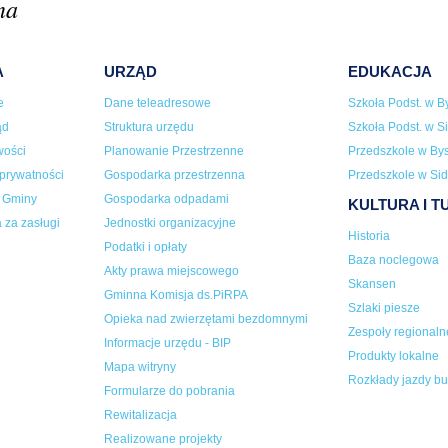
na
A
URZĄD
EDUKACJA
e
Dane teleadresowe
Szkoła Podst. w By
ąd
Struktura urzędu
Szkoła Podst. w Si
wości
Planowanie Przestrzenne
Przedszkole w Bys
 prywatności
Gospodarka przestrzenna
Przedszkole w Sid
a Gminy
Gospodarka odpadami
KULTURA I 
 za zasługi
Jednostki organizacyjne
Historia
Podatki i opłaty
Baza noclegowa
Akty prawa miejscowego
Skansen
Gminna Komisja ds.PiRPA
Szlaki piesze
Opieka nad zwierzętami bezdomnymi
Zespoły regionaln
Informacje urzędu - BIP
Produkty lokalne
Mapa witryny
Rozkłady jazdy b
Formularze do pobrania
Rewitalizacja
Realizowane projekty