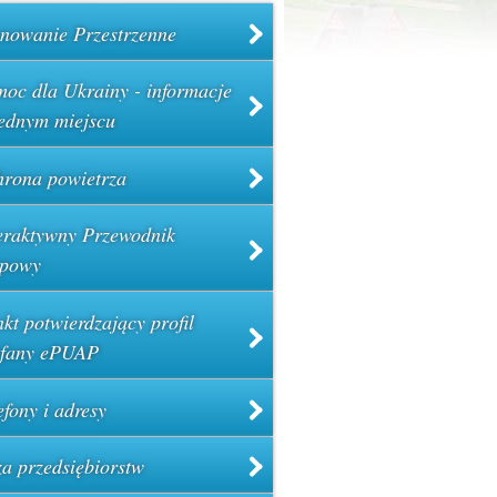
nowanie Przestrzenne
oc dla Ukrainy - informacje
ednym miejscu
rona powietrza
eraktywny Przewodnik
powy
kt potwierdzający profil
ufany ePUAP
efony i adresy
a przedsiębiorstw