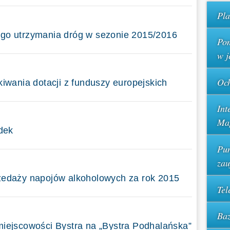
Pla
go utrzymania dróg w sezonie 2015/2016
Pom
w j
Och
kiwania dotacji z funduszy europejskich
Int
Ma
adek
Pun
za
zedaży napojów alkoholowych za rok 2015
Tel
Baz
miejscowości Bystra na „Bystra Podhalańska”