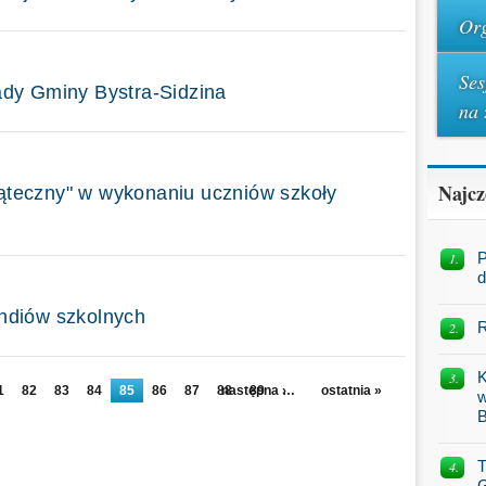
Org
Ses
ady Gminy Bystra-Sidzina
na 
Najcz
ąteczny" w wykonaniu uczniów szkoły
P
d
endiów szkolnych
R
K
1
82
83
84
85
86
87
88
następna ›
89
…
ostatnia »
w
B
T
G