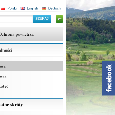
Polski
English
Deutsch
Szukaj
Ochrona powietrza
lności
enia
enia
 zdjęć
atne skróty