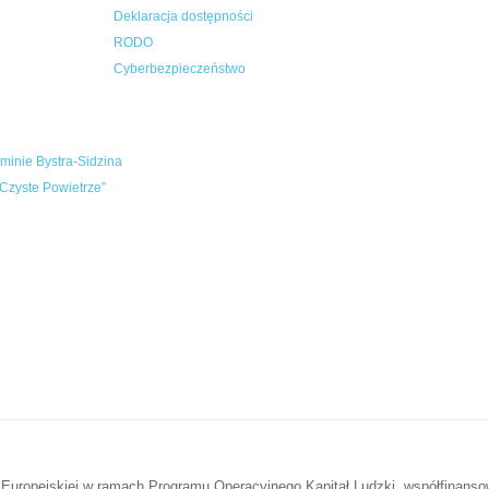
Deklaracja dostępności
RODO
Cyberbezpieczeństwo
inie Bystra-Sidzina
Czyste Powietrze”
 Europejskiej w ramach Programu Operacyjnego Kapitał Ludzki, współfinans