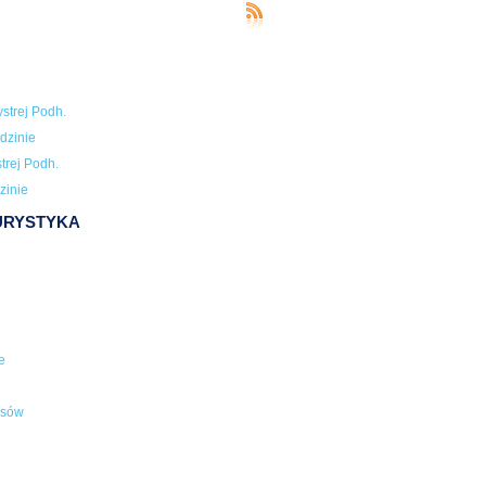
strej Podh.
dzinie
trej Podh.
zinie
TURYSTYKA
e
usów