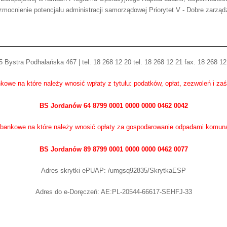
mocnienie potencjału administracji samorządowej Priorytet V - Dobre zarząd
 Bystra Podhalańska 467 | tel. 18 268 12 20 tel. 18 268 12 21 fax. 18 268 12
kowe na które należy wnosić wpłaty z tytułu: podatków, opłat, zezwoleń i za
BS Jordanów 64 8799 0001 0000 0000 0462 0042
bankowe na które należy wnosić opłaty za gospodarowanie odpadami komun
BS Jordanów 89 8799 0001 0000 0000 0462 0077
Adres skrytki ePUAP: /umgsq92835/SkrytkaESP
Adres do e-Doręczeń: AE:PL-20544-66617-SEHFJ-33