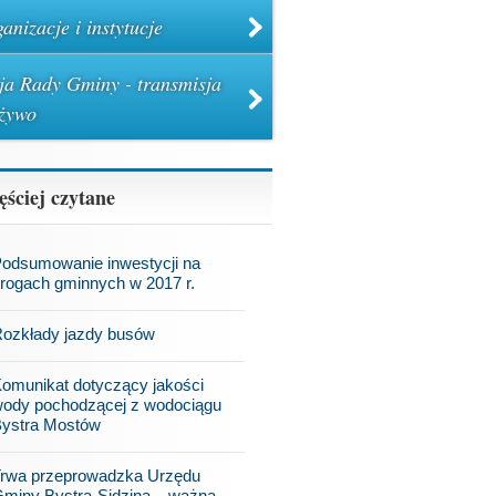
anizacje i instytucje
ja Rady Gminy - transmisja
żywo
ęściej czytane
odsumowanie inwestycji na
rogach gminnych w 2017 r.
ozkłady jazdy busów
omunikat dotyczący jakości
ody pochodzącej z wodociągu
ystra Mostów
rwa przeprowadzka Urzędu
miny Bystra-Sidzina – ważna