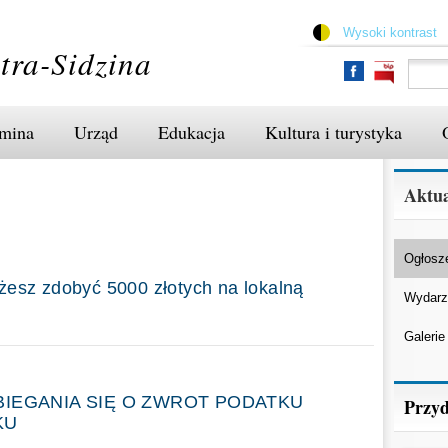
Przejdź
do
Wysoki kontrast
treści
tra-Sidzina
mina
Urząd
Edukacja
Kultura i turystyka
Aktua
Ogłosz
żesz zdobyć 5000 złotych na lokalną
Wydarz
Galerie
BIEGANIA SIĘ O ZWROT PODATKU
Przyd
KU