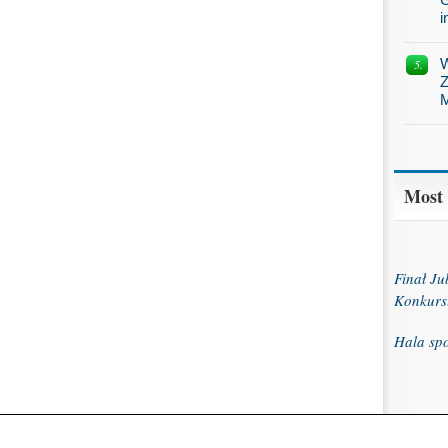
i
W
Z
M
Most
Finał J
Konkurs
Hala sp