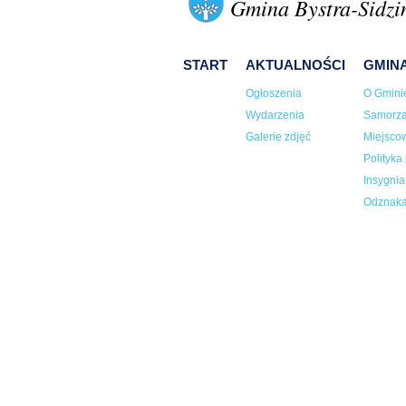
Gmina Bystra-Sidzi
START
AKTUALNOŚCI
GMIN
Ogłoszenia
O Gmini
Wydarzenia
Samorz
Galerie zdjęć
Miejsco
Polityka
Insygni
Odznaka