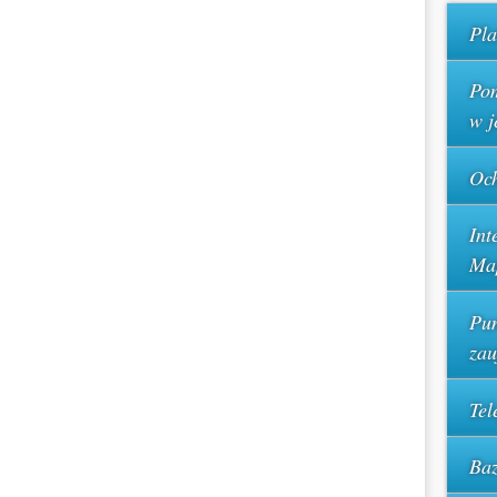
Pla
Pom
w j
Och
Int
Ma
Pun
za
Tel
Baz