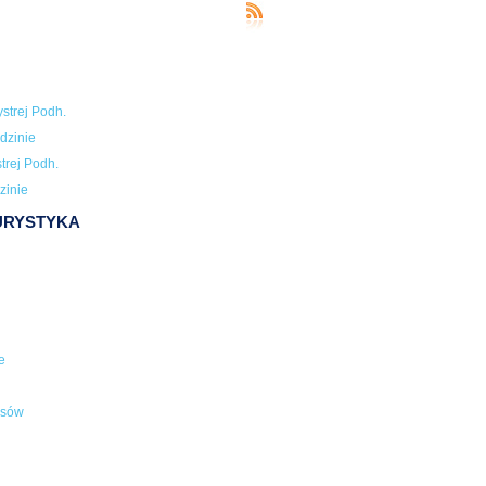
strej Podh.
dzinie
trej Podh.
zinie
TURYSTYKA
e
usów