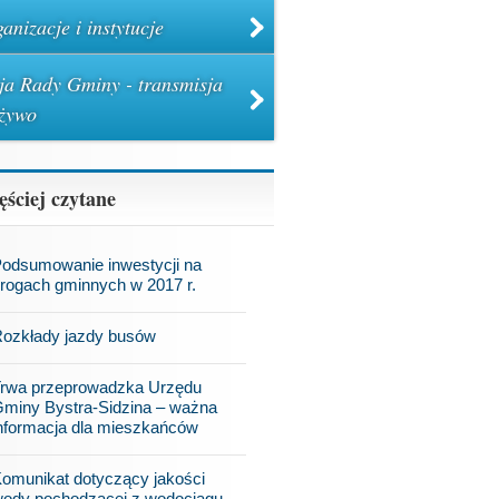
anizacje i instytucje
ja Rady Gminy - transmisja
żywo
ęściej czytane
odsumowanie inwestycji na
rogach gminnych w 2017 r.
ozkłady jazdy busów
rwa przeprowadzka Urzędu
miny Bystra-Sidzina – ważna
nformacja dla mieszkańców
omunikat dotyczący jakości
ody pochodzącej z wodociągu