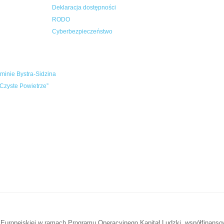
Deklaracja dostępności
RODO
Cyberbezpieczeństwo
inie Bystra-Sidzina
Czyste Powietrze”
 Europejskiej w ramach Programu Operacyjnego Kapitał Ludzki, współfinans