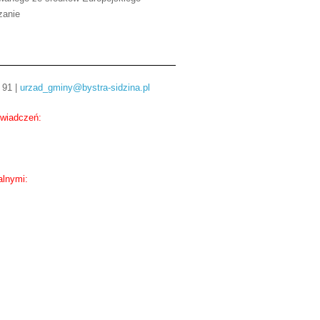
zanie
 91 |
urzad_gminy@bystra-sidzina.pl
świadczeń:
alnymi: