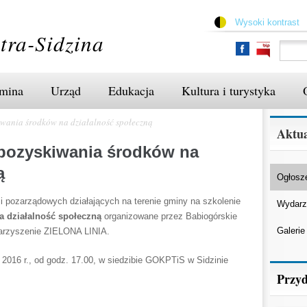
Przejdź
do
Wysoki kontrast
treści
tra-Sidzina
mina
Urząd
Edukacja
Kultura i turystyka
iwania środków na działalność społeczną
Aktua
 pozyskiwania środków na
ą
Ogłosz
ji pozarządowych działających na terenie gminy na szkolenie
Wydarz
a działalność społeczną
organizowane przez Babiogórskie
Galerie
arzyszenie ZIELONA LINIA.
 2016 r., od godz. 17.00, w siedzibie GOKPTiS w Sidzinie
Przyd