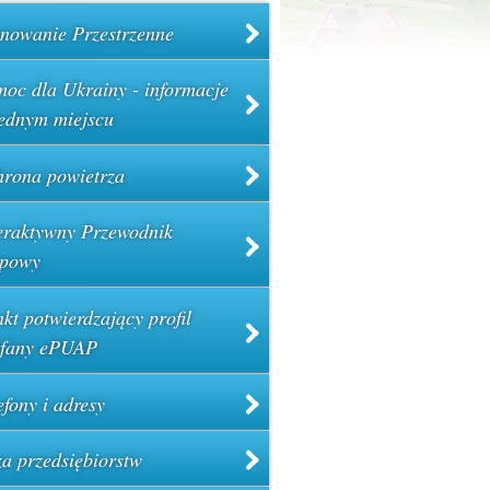
nowanie Przestrzenne
oc dla Ukrainy - informacje
ednym miejscu
rona powietrza
eraktywny Przewodnik
powy
kt potwierdzający profil
ufany ePUAP
efony i adresy
a przedsiębiorstw