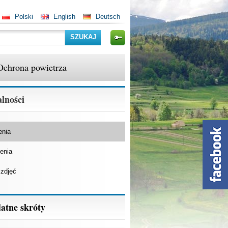
Polski
English
Deutsch
Szukaj
Ochrona powietrza
lności
enia
enia
 zdjęć
atne skróty