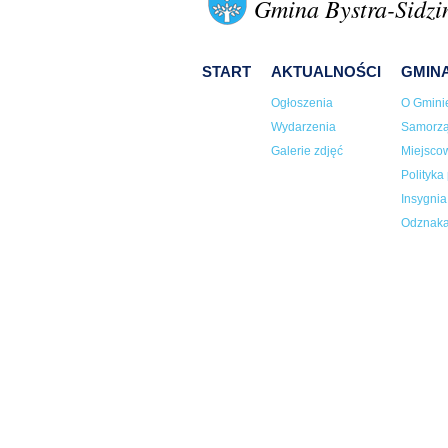
Gmina Bystra-Sidzi
START
AKTUALNOŚCI
GMIN
Ogłoszenia
O Gmini
Wydarzenia
Samorz
Galerie zdjęć
Miejsco
Polityka
Insygni
Odznaka