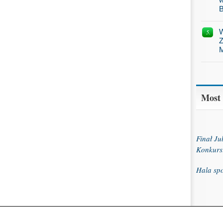
B
W
Z
M
Most
Finał J
Konkurs
Hala sp