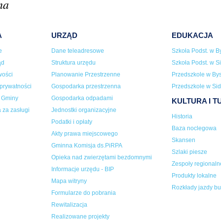
na
A
URZĄD
EDUKACJA
e
Dane teleadresowe
Szkoła Podst. w By
ąd
Struktura urzędu
Szkoła Podst. w Si
wości
Planowanie Przestrzenne
Przedszkole w Bys
 prywatności
Gospodarka przestrzenna
Przedszkole w Sid
a Gminy
Gospodarka odpadami
KULTURA I 
 za zasługi
Jednostki organizacyjne
Historia
Podatki i opłaty
Baza noclegowa
Akty prawa miejscowego
Skansen
Gminna Komisja ds.PiRPA
Szlaki piesze
Opieka nad zwierzętami bezdomnymi
Zespoły regionaln
Informacje urzędu - BIP
Produkty lokalne
Mapa witryny
Rozkłady jazdy b
Formularze do pobrania
Rewitalizacja
Realizowane projekty