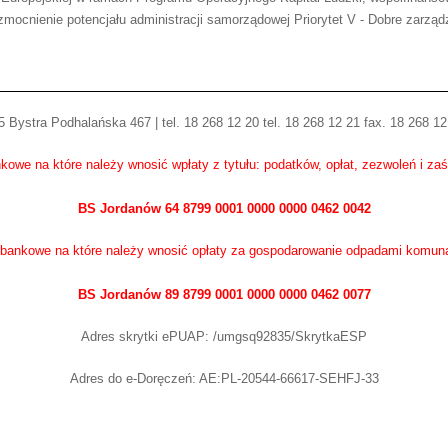
mocnienie potencjału administracji samorządowej Priorytet V - Dobre zarząd
 Bystra Podhalańska 467 | tel. 18 268 12 20 tel. 18 268 12 21 fax. 18 268 12
kowe na które należy wnosić wpłaty z tytułu: podatków, opłat, zezwoleń i za
BS Jordanów 64 8799 0001 0000 0000 0462 0042
bankowe na które należy wnosić opłaty za gospodarowanie odpadami komun
BS Jordanów 89 8799 0001 0000 0000 0462 0077
Adres skrytki ePUAP: /umgsq92835/SkrytkaESP
Adres do e-Doręczeń: AE:PL-20544-66617-SEHFJ-33