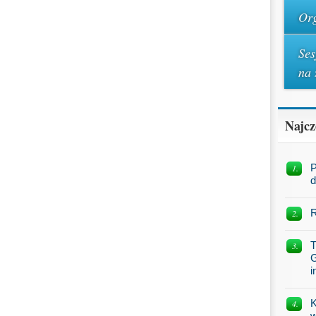
Org
Ses
na 
Najcz
P
d
R
T
G
i
K
w