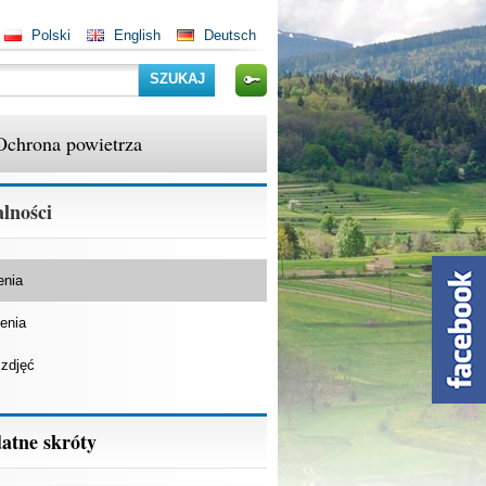
Polski
English
Deutsch
Szukaj
Ochrona powietrza
lności
enia
enia
 zdjęć
atne skróty