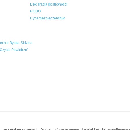
Deklaracja dostępności
RODO
Cyberbezpieczeństwo
inie Bystra-Sidzina
Czyste Powietrze”
 Europejskiej w ramach Programu Operacyjnego Kapitał Ludzki, współfinans