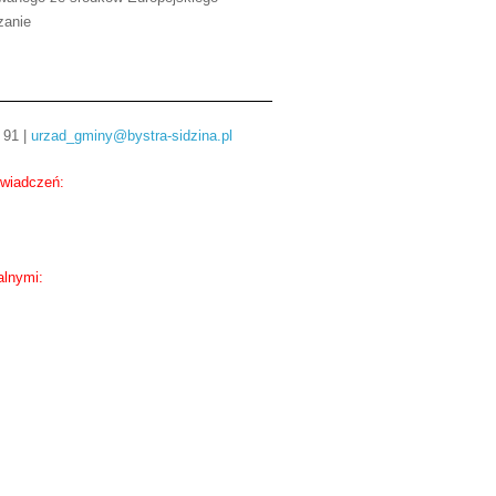
zanie
 91 |
urzad_gminy@bystra-sidzina.pl
świadczeń:
alnymi: