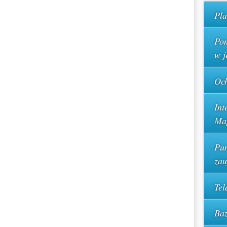
Pla
Pom
w j
Och
Int
Ma
Pun
za
Tel
Baz