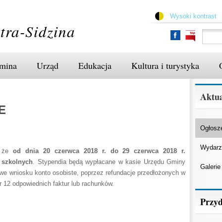
Przejdź
do
Wysoki kontrast
treści
tra-Sidzina
mina
Urząd
Edukacja
Kultura i turystyka
Aktua
E
Ogłosz
Wydarz
, że
od dnia 20 czerwca 2018 r. do 29 czerwca 2018 r.
 szkolnych
. Stypendia będą wypłacane w kasie Urzędu Gminy
Galerie
we wniosku konto osobiste, poprzez refundacje przedłożonych w
r 12 odpowiednich faktur lub rachunków.
Przyd