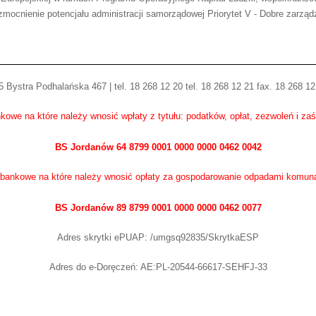
mocnienie potencjału administracji samorządowej Priorytet V - Dobre zarząd
 Bystra Podhalańska 467 | tel. 18 268 12 20 tel. 18 268 12 21 fax. 18 268 12
kowe na które należy wnosić wpłaty z tytułu: podatków, opłat, zezwoleń i za
BS Jordanów 64 8799 0001 0000 0000 0462 0042
bankowe na które należy wnosić opłaty za gospodarowanie odpadami komun
BS Jordanów 89 8799 0001 0000 0000 0462 0077
Adres skrytki ePUAP: /umgsq92835/SkrytkaESP
Adres do e-Doręczeń: AE:PL-20544-66617-SEHFJ-33