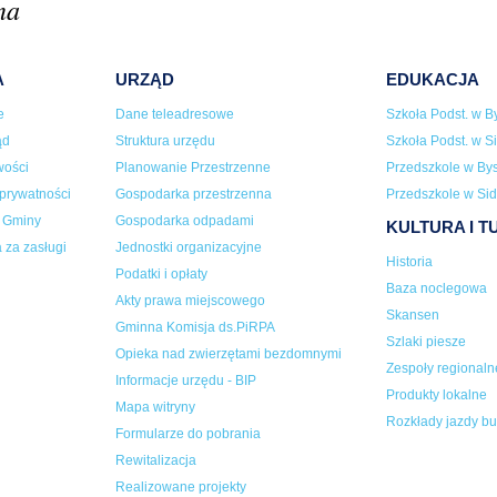
na
A
URZĄD
EDUKACJA
e
Dane teleadresowe
Szkoła Podst. w By
ąd
Struktura urzędu
Szkoła Podst. w Si
wości
Planowanie Przestrzenne
Przedszkole w Bys
 prywatności
Gospodarka przestrzenna
Przedszkole w Sid
a Gminy
Gospodarka odpadami
KULTURA I 
 za zasługi
Jednostki organizacyjne
Historia
Podatki i opłaty
Baza noclegowa
Akty prawa miejscowego
Skansen
Gminna Komisja ds.PiRPA
Szlaki piesze
Opieka nad zwierzętami bezdomnymi
Zespoły regionaln
Informacje urzędu - BIP
Produkty lokalne
Mapa witryny
Rozkłady jazdy b
Formularze do pobrania
Rewitalizacja
Realizowane projekty