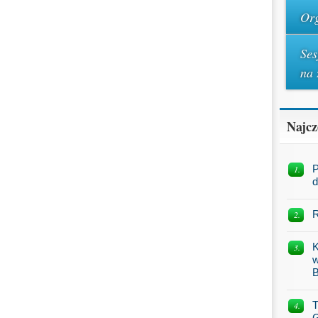
Org
Ses
na 
Najcz
P
d
R
K
w
B
T
G