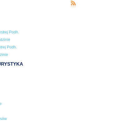
strej Podh.
dzinie
trej Podh.
zinie
TURYSTYKA
e
usów