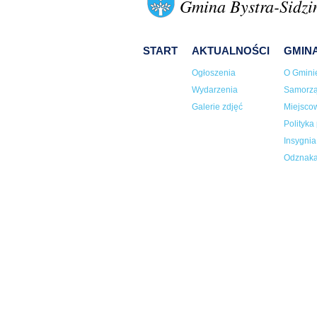
Gmina Bystra-Sidzi
START
AKTUALNOŚCI
GMIN
Ogłoszenia
O Gmini
Wydarzenia
Samorz
Galerie zdjęć
Miejsco
Polityka
Insygni
Odznaka