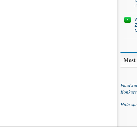
i
W
Z
M
Most
Finał J
Konkurs
Hala sp