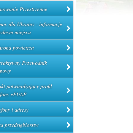
nowanie Przestrzenne
oc dla Ukrainy - informacje
ednym miejscu
rona powietrza
eraktywny Przewodnik
powy
kt potwierdzający profil
ufany ePUAP
efony i adresy
a przedsiębiorstw