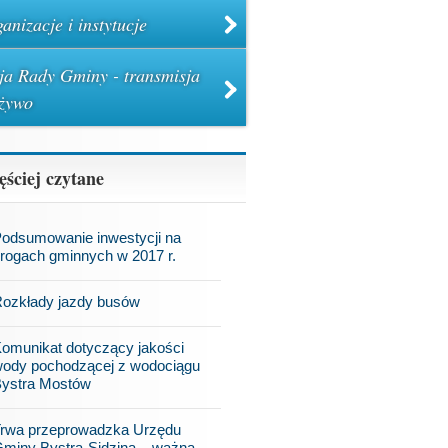
anizacje i instytucje
ja Rady Gminy - transmisja
żywo
ęściej czytane
odsumowanie inwestycji na
rogach gminnych w 2017 r.
ozkłady jazdy busów
omunikat dotyczący jakości
ody pochodzącej z wodociągu
ystra Mostów
rwa przeprowadzka Urzędu
miny Bystra-Sidzina – ważna