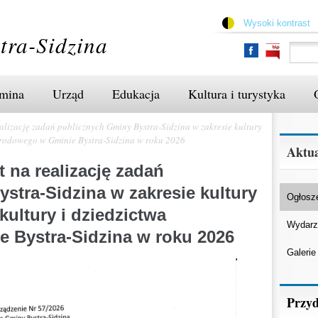
Przejdź
do
Wysoki kontrast
treści
tra-Sidzina
mina
Urząd
Edukacja
Kultura i turystyka
alizację zadań publicznych Gminy Bystra-Sidzina w zakresie kultury
narodowego w Gminie Bystra-Sidzina w roku 2026
Aktua
 na realizację zadań
stra-Sidzina w zakresie kultury
Ogłosz
kultury i dziedzictwa
Wydarz
 Bystra-Sidzina w roku 2026
Galerie
Przyd