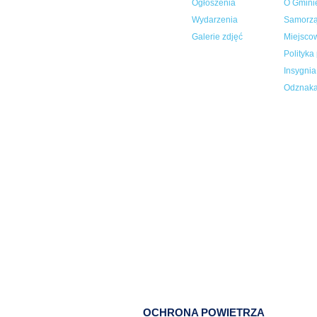
Ogłoszenia
O Gmini
Wydarzenia
Samorz
Galerie zdjęć
Miejsco
Polityka
Insygni
Odznaka
OCHRONA POWIETRZA