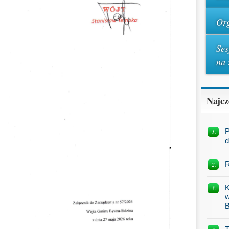
Org
Ses
na 
Najcz
P
d
R
K
w
B