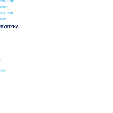
strej Podh.
dzinie
trej Podh.
zinie
TURYSTYKA
e
usów