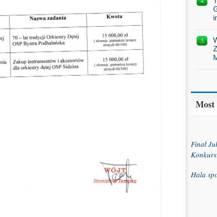
T
G
i
W
Z
M
Most
Finał J
Konkurs
Hala sp