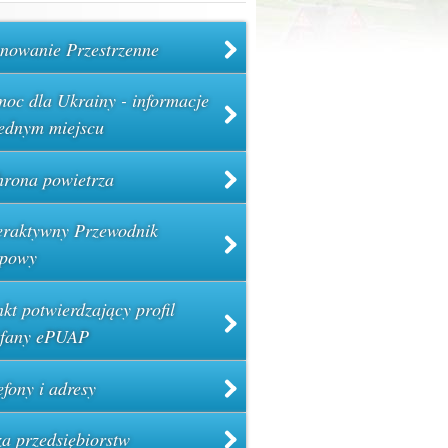
nowanie Przestrzenne
oc dla Ukrainy - informacje
ednym miejscu
rona powietrza
eraktywny Przewodnik
powy
kt potwierdzający profil
ufany ePUAP
efony i adresy
a przedsiębiorstw