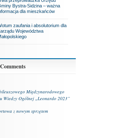
rwa przeprowadzka Urzędu
miny Bystra-Sidzina – ważna
nformacja dla mieszkańców
otum zaufania i absolutorium dla
arządu Województwa
ałopolskiego
 Comments
ubileuszowego Międzynarodowego
u Wiedzy Ogólnej „Leonardo 2023”
ortowa z nowym sprzętem