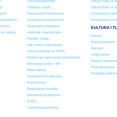
e
Dane teleadresowe
Szkoła Podst. w By
ąd
Struktura urzędu
Szkoła Podst. w Si
wości
Planowanie Przestrzenne
Przedszkole w Bys
 prywatności
Gospodarka przestrzenna
Przedszkole w Sid
a Gminy
Gospodarka odpadami
KULTURA I 
 za zasługi
Jednostki organizacyjne
Historia
Podatki i opłaty
Baza noclegowa
Akty prawa miejscowego
Skansen
Gminna Komisja ds.PiRPA
Szlaki piesze
Opieka nad zwierzętami bezdomnymi
Zespoły regionaln
Informacje urzędu - BIP
Produkty lokalne
Mapa witryny
Rozkłady jazdy b
Formularze do pobrania
Rewitalizacja
Realizowane projekty
Deklaracja dostępności
RODO
Cyberbezpieczeństwo