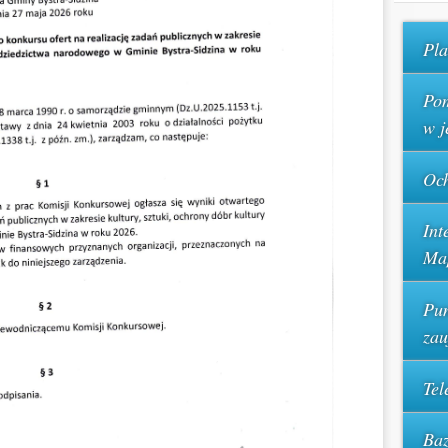
Pla
Pom
w j
Och
Int
Ma
Pun
za
Tel
Baz