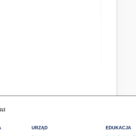
na
A
URZĄD
EDUKACJA