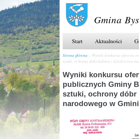
Gmina Bys
Start
Aktualności
G
Strona główna
Wyniki konkursu ofert na re
sztuki, ochrony dóbr kultury i dziedzictwa 
Wyniki konkursu ofert
publicznych Gminy By
sztuki, ochrony dóbr 
narodowego w Gminie