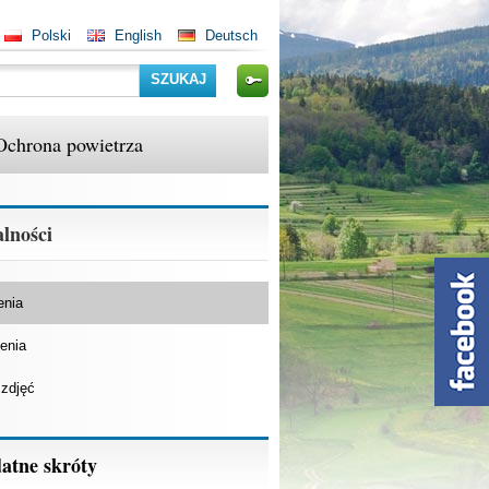
Polski
English
Deutsch
Szukaj
Ochrona powietrza
lności
enia
enia
 zdjęć
atne skróty