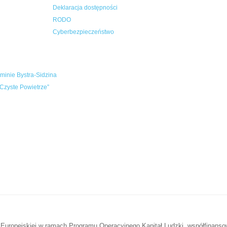
Deklaracja dostępności
RODO
Cyberbezpieczeństwo
inie Bystra-Sidzina
Czyste Powietrze”
 Europejskiej w ramach Programu Operacyjnego Kapitał Ludzki, współfinans