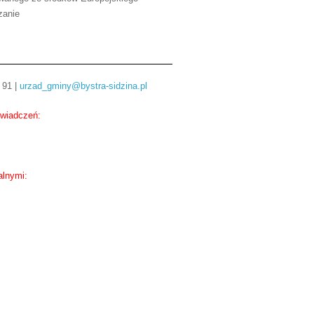
zanie
 91 |
urzad_gminy@bystra-sidzina.pl
świadczeń:
alnymi: