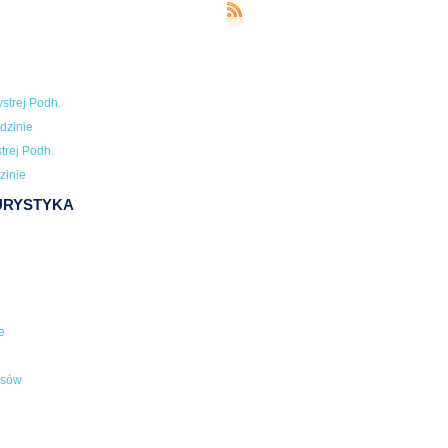
strej Podh.
dzinie
trej Podh.
zinie
TURYSTYKA
e
usów