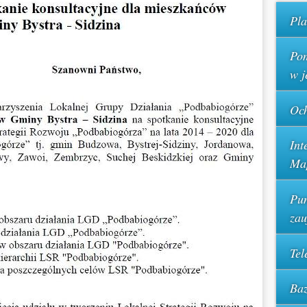
Pla
Pom
w j
Och
Int
Ma
Pun
za
Tel
Baz