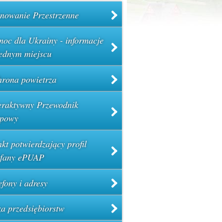
nowanie Przestrzenne
oc dla Ukrainy - informacje
ednym miejscu
rona powietrza
eraktywny Przewodnik
powy
kt potwierdzający profil
ufany ePUAP
efony i adresy
a przedsiębiorstw