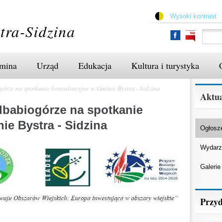
Przejdź
do
Wysoki kontrast
treści
tra-Sidzina
mina
Urząd
Edukacja
Kultura i turystyka
rze na spotkanie konsultacyjne w Gminie Bystra - Sidzina
Aktua
babiogórze na spotkanie
ie Bystra - Sidzina
Ogłosz
Wydarz
Galerie
Przyd