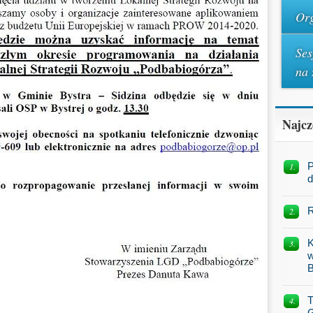
Org
Ses
na 
Najcz
P
d
R
K
w
B
T
G