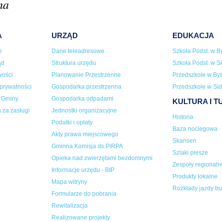
na
A
URZĄD
EDUKACJA
e
Dane teleadresowe
Szkoła Podst. w By
ąd
Struktura urzędu
Szkoła Podst. w Si
wości
Planowanie Przestrzenne
Przedszkole w Bys
 prywatności
Gospodarka przestrzenna
Przedszkole w Sid
a Gminy
Gospodarka odpadami
KULTURA I 
 za zasługi
Jednostki organizacyjne
Historia
Podatki i opłaty
Baza noclegowa
Akty prawa miejscowego
Skansen
Gminna Komisja ds.PiRPA
Szlaki piesze
Opieka nad zwierzętami bezdomnymi
Zespoły regionaln
Informacje urzędu - BIP
Produkty lokalne
Mapa witryny
Rozkłady jazdy b
Formularze do pobrania
Rewitalizacja
Realizowane projekty