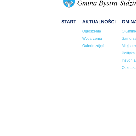
Gmina Bystra-Sidzi
START
AKTUALNOŚCI
GMIN
Ogłoszenia
O Gmini
Wydarzenia
Samorz
Galerie zdjęć
Miejsco
Polityka
Insygni
Odznaka