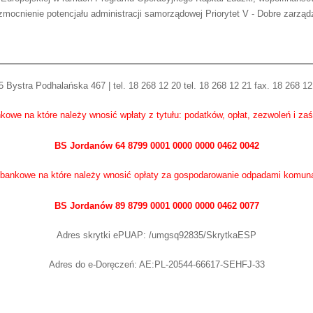
mocnienie potencjału administracji samorządowej Priorytet V - Dobre zarząd
 Bystra Podhalańska 467 | tel. 18 268 12 20 tel. 18 268 12 21 fax. 18 268 12
kowe na które należy wnosić wpłaty z tytułu: podatków, opłat, zezwoleń i za
BS Jordanów 64 8799 0001 0000 0000 0462 0042
bankowe na które należy wnosić opłaty za gospodarowanie odpadami komun
BS Jordanów 89 8799 0001 0000 0000 0462 0077
Adres skrytki ePUAP: /umgsq92835/SkrytkaESP
Adres do e-Doręczeń: AE:PL-20544-66617-SEHFJ-33