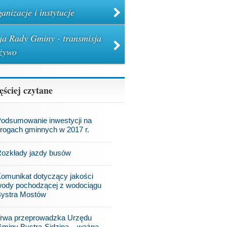
anizacje i instytucje
ja Rady Gminy - transmisja
żywo
ęściej czytane
odsumowanie inwestycji na
rogach gminnych w 2017 r.
ozkłady jazdy busów
omunikat dotyczący jakości
ody pochodzącej z wodociągu
ystra Mostów
rwa przeprowadzka Urzędu
miny Bystra-Sidzina – ważna