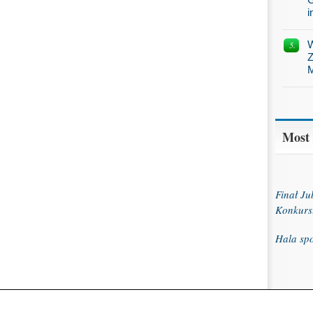
i
W
Z
M
Most
Finał J
Konkurs
Hala sp