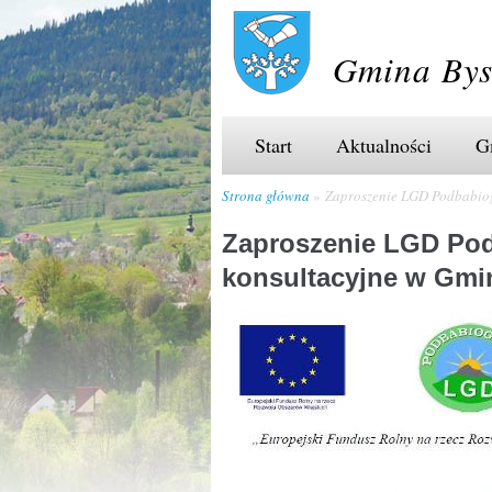
Gmina Bys
Start
Aktualności
G
Strona główna
Zaproszenie LGD Podbabiogó
Zaproszenie LGD Pod
konsultacyjne w Gmin