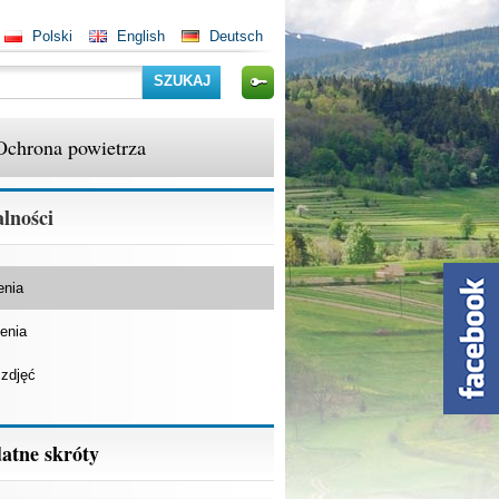
Polski
English
Deutsch
Szukaj
Ochrona powietrza
lności
enia
enia
 zdjęć
atne skróty