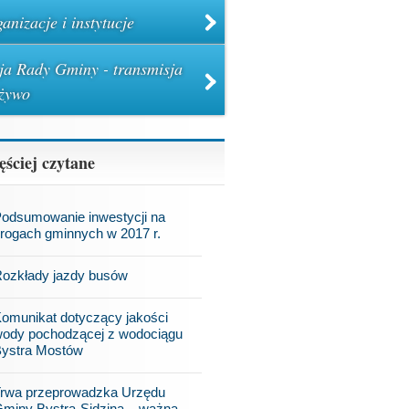
anizacje i instytucje
ja Rady Gminy - transmisja
żywo
ęściej czytane
odsumowanie inwestycji na
rogach gminnych w 2017 r.
ozkłady jazdy busów
omunikat dotyczący jakości
ody pochodzącej z wodociągu
ystra Mostów
rwa przeprowadzka Urzędu
miny Bystra-Sidzina – ważna