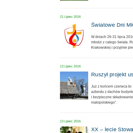
21 Lipiec 2016
Światowe Dni Mł
W dniach 26-31 lipca 201
młodzi z całego świata. 
Krakowskiej i przyjmie pi
13 Lipiec 2016
Ruszył projekt 
Już z końcem czerwca br.
azbestu z dachów budynk
i bezpieczne składowani
małopolskiego”.
13 Lipiec 2016
XX – lecie Stow