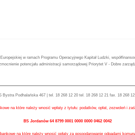
 Europejskiej w ramach Programu Operacyjnego Kapitał Ludzki, współfinans
mocnienie potencjału administracji samorządowej Priorytet V - Dobre zarząd
 Bystra Podhalańska 467 | tel. 18 268 12 20 tel. 18 268 12 21 fax. 18 268 12
kowe na które należy wnosić wpłaty z tytułu: podatków, opłat, zezwoleń i za
BS Jordanów 64 8799 0001 0000 0000 0462 0042
bankowe na które należy wnosić opłaty za gospodarowanie odpadami komun