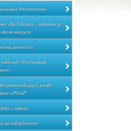
nowanie Przestrzenne
oc dla Ukrainy - informacje
ednym miejscu
rona powietrza
eraktywny Przewodnik
powy
kt potwierdzający profil
ufany ePUAP
efony i adresy
a przedsiębiorstw