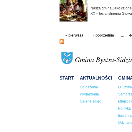
Nasza gmina, jako człon
XX – lecia istnienia Stow
Strony
« pierwsza
‹ poprzednia
…
4
Gmina Bystra-Sidzi
START
AKTUALNOŚCI
GMIN
Ogłoszenia
O Gmini
Wydarzenia
Samorz
Galerie zdjęć
Miejsco
Polityka
Insygni
Odznaka