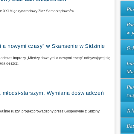
Pla
jsce XXI Międzynarodowy Złaz Samorządowców.
Pom
w j
 a nowymi czasy” w Skansenie w Sidzinie
Och
e podczas imprezy „Między dawnymi a nowymi czasy” odbywającej się
Int
ada deszcz.
Ma
Pun
, młodsi-starszym. Wymiana doświadczeń
za
Tel
łaśnie ruszył projekt prowadzony przez Gospodynie z Sidziny.
Baz