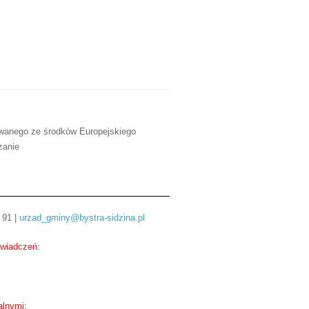
owanego ze środków Europejskiego
zanie
 91 |
urzad_gminy@bystra-sidzina.pl
świadczeń:
alnymi: