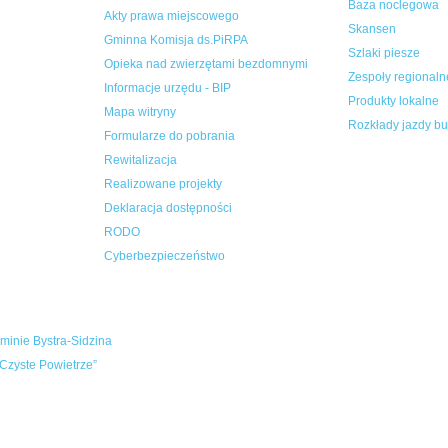
Baza noclegowa
Akty prawa miejscowego
Skansen
Gminna Komisja ds.PiRPA
Szlaki piesze
Opieka nad zwierzętami bezdomnymi
Zespoły regionaln
Informacje urzędu - BIP
Produkty lokalne
Mapa witryny
Rozkłady jazdy b
Formularze do pobrania
Rewitalizacja
Realizowane projekty
Deklaracja dostępności
RODO
Cyberbezpieczeństwo
inie Bystra-Sidzina
Czyste Powietrze”