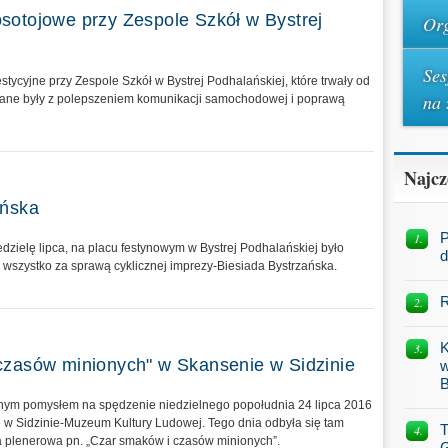
sotojowe przy Zespole Szkół w Bystrej
Org
Ses
stycyjne przy Zespole Szkół w Bystrej Podhalańskiej, które trwały od
na 
zane były z polepszeniem komunikacji samochodowej i poprawą
Najcz
ańska
P
iedzielę lipca, na placu festynowym w Bystrej Podhalańskiej było
d
a wszystko za sprawą cyklicznej imprezy-Biesiada Bystrzańska.
R
K
czasów minionych" w Skansenie w Sidzinie
w
B
lnym pomysłem na spędzenie niedzielnego popołudnia 24 lipca 2016
e w Sidzinie-Muzeum Kultury Ludowej. Tego dnia odbyła się tam
T
 plenerowa pn. „Czar smaków i czasów minionych”.
G