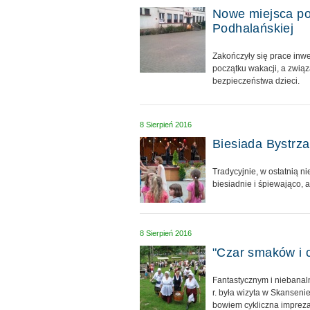
Nowe miejsca po
Podhalańskiej
Zakończyły się prace inwe
początku wakacji, a zwią
bezpieczeństwa dzieci.
8 Sierpień 2016
Biesiada Bystrz
Tradycyjnie, w ostatnią n
biesiadnie i śpiewająco, 
8 Sierpień 2016
"Czar smaków i 
Fantastycznym i niebana
r. była wizyta w Skanseni
bowiem cykliczna impreza