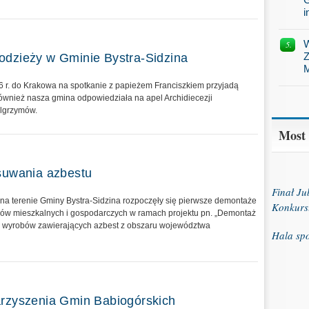
i
W
Z
odzieży w Gminie Bystra-Sidzina
M
6 r. do Krakowa na spotkanie z papieżem Franciszkiem przyjadą
Również nasza gmina odpowiedziała na apel Archidiecezji
elgrzymów.
Most
usuwania azbestu
Finał J
 na terenie Gminy Bystra-Sidzina rozpoczęły się pierwsze demontaże
Konkurs
ów mieszkalnych i gospodarczych w ramach projektu pn. „Demontaż
e wyrobów zawierających azbest z obszaru województwa
Hala sp
arzyszenia Gmin Babiogórskich