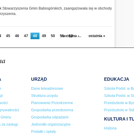
ek Stowarzyszenia Gmin Babiogórskich, zaangażowała się w obchody
arzyszenia.
4
45
46
47
48
49
50
51
następna ›
52
…
ostatnia »
na
A
URZĄD
EDUKACJA
e
Dane teleadresowe
Szkoła Podst. w By
ąd
Struktura urzędu
Szkoła Podst. w Si
wości
Planowanie Przestrzenne
Przedszkole w Bys
 prywatności
Gospodarka przestrzenna
Przedszkole w Sid
a Gminy
Gospodarka odpadami
KULTURA I 
 za zasługi
Jednostki organizacyjne
Historia
Podatki i opłaty