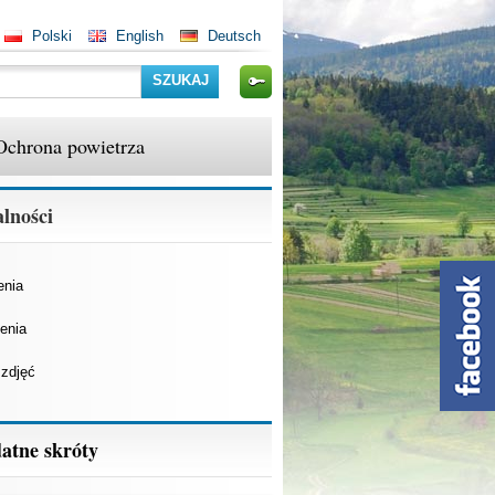
Polski
English
Deutsch
Szukaj
Ochrona powietrza
lności
enia
enia
 zdjęć
atne skróty