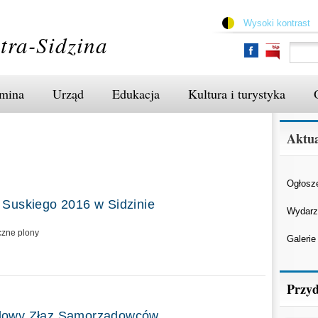
Przejdź
do
Wysoki kontrast
treści
tra-Sidzina
mina
Urząd
Edukacja
Kultura i turystyka
Aktua
Ogłosz
 Suskiego 2016 w Sidzinie
Wydarz
czne plony
Galerie
Przyd
dowy Złaz Samorządowców