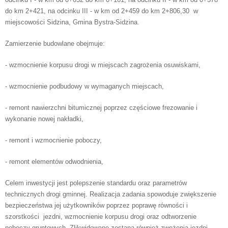
do km 2+421, na odcinku III - w km od 2+459 do km 2+806,30 w
miejscowości Sidzina, Gmina Bystra-Sidzina.
Zamierzenie budowlane obejmuje:
- wzmocnienie korpusu drogi w miejscach zagrożenia osuwiskami,
- wzmocnienie podbudowy w wymaganych miejscach,
- remont nawierzchni bitumicznej poprzez częściowe frezowanie i
wykonanie nowej nakładki,
- remont i wzmocnienie poboczy,
- remont elementów odwodnienia,
Celem inwestycji jest polepszenie standardu oraz parametrów
technicznych drogi gminnej. Realizacja zadania spowoduje zwiększenie
bezpieczeństwa jej użytkowników poprzez poprawę równości i
szorstkości jezdni, wzmocnienie korpusu drogi oraz odtworzenie
poboczy gruntowych. Zlikwidowane zostaną również zwężenia jezdni