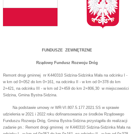
FUNDUSZE ZEWNĘTRZNE
Rządowy Fundusz Rozwoju Dróg
Remont drogi gminnej nr K440310 Sidzina-Sidzinka Mała na odcinku I -
w km od 0+052 do km 0+161, na odcinku II - w km od 0+378 do km
2+421, na odcinku III - w km od 2+459 do km 2+806,30 w miejscowości
Sidzina, Gmina Bystra-Sidzina.
Na podstawie umowy nr WR-VI.807.5.177.2021.SS w sprawie
udzielenia w 2021 i 2022 roku dofinansowania ze środków Rządowego
Funduszu Rozwoju Dróg, Gmina Bystra-Sidzina przystąpiła do realizacji
zadanie pn.: Remont drogi gminnej nr K440310 Sidzina-Sidzinka Mała na
odcinku I - w km od 0+052 do km 0+161, na odcinku II - w km od 0+378