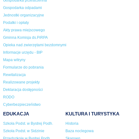
Gospodarka przestrzenna
Gospodarka odpadami
Jednostki organizacyjne
Podatki i opłaty
Akty prawa miejscowego
Gminna Komisja ds.PiRPA
Opieka nad zwierzętami bezdomnymi
Informacje urzędu - BIP
Mapa witryny
Formularze do pobrania
Rewitalizacja
Realizowane projekty
Deklaracja dostępności
RODO
Cyberbezpieczeństwo
EDUKACJA
KULTURA I TURYSTYKA
Szkoła Podst. w Bystrej Podh.
Historia
Szkoła Podst. w Sidzinie
Baza noclegowa
Przedszkole w Bystrej Podh.
Skansen