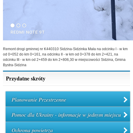
Remont drogi gminnej nr K440310 Sidzina-Sidzinka Mała na odcinku I - w km
od 0+052 do km 0+161, na odcinku II - w km od 0+378 do km 2+421, na
odcinku III - w km od 2+459 do km 2+806,30 w miejscowości Sidzina, Gmina
Bystra-Sidzina
Przydatne skróty
Planowanie Przestrzenne
Pomoc dla Ukrainy - informacje w jednym miejscu
Ochrona powietrza