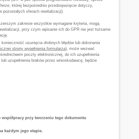
erze, której bezpośrednio przedsięwzięcie dotyczy,
 pozostałych sferach rewitalizacji).
jszerszym zakresie wszystkie wymagane kryteria, mogą
italizacji, przy czym wpisanie ich do GPR nie jest tożsame
ację.
zi konieczność usunięcia drobnych błędów lub dokonania
icznej strony wypełnienia formularza
), może wezwać
średnictwem poczty elektronicznej, do ich uzupełnienia
 lub uzupełnienia braków przez wnioskodawcę, będzie
o współpracy
przy tworzeniu tego dokumentu
a każdym jego etapie.