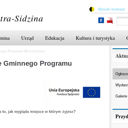
Przejdź
do
Wysoki kontrast
treści
tra-Sidzina
mina
Urząd
Edukacja
Kultura i turystyka
nego Programu Rewitalizacji
Aktua
ie Gminnego Programu
Ogłosz
Wydarz
Galerie
 to, jak wygląda miejsce w którym żyjesz?
Przyd