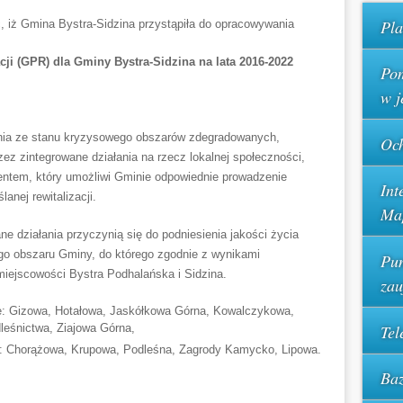
Pla
 iż Gmina Bystra-Sidzina przystąpiła do opracowywania
cji
(GPR) dla Gminy Bystra-Sidzina na lata 2016-2022
Pom
w j
ania ze stanu kryzysowego obszarów zdegradowanych,
Och
z zintegrowane działania na rzecz lokalnej społeczności,
entem, który umożliwi Gminie odpowiednie prowadzenie
Int
anej rewitalizacji.
Ma
e działania przyczynią się do podniesienia jakości życia
o obszaru Gminy, do którego zgodnie z wynikami
Pun
iejscowości Bystra Podhalańska i Sidzina.
za
ole: Gizowa, Hotałowa, Jaskółkowa Górna, Kowalczykowa,
Tel
eśnictwa, Ziajowa Górna,
ole: Chorążowa, Krupowa, Podleśna, Zagrody Kamycko, Lipowa.
Baz