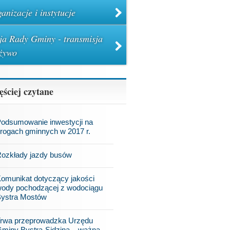
anizacje i instytucje
ja Rady Gminy - transmisja
żywo
ęściej czytane
odsumowanie inwestycji na
rogach gminnych w 2017 r.
ozkłady jazdy busów
omunikat dotyczący jakości
ody pochodzącej z wodociągu
ystra Mostów
rwa przeprowadzka Urzędu
miny Bystra-Sidzina – ważna