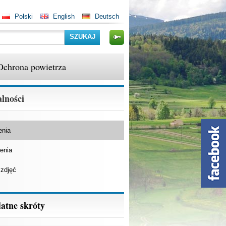
Polski
English
Deutsch
Szukaj
Ochrona powietrza
lności
enia
enia
 zdjęć
atne skróty