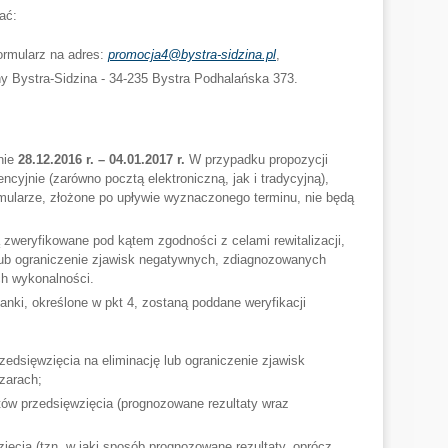
ać:
formularz na adres:
promocja4@bystra-sidzina.pl
,
ny Bystra-Sidzina - 34-235 Bystra Podhalańska 373.
nie
28.12.2016 r. – 04.01.2017 r.
W przypadku propozycji
cyjnie (zarówno pocztą elektroniczną, jak i tradycyjną),
mularze, złożone po upływie wyznaczonego terminu, nie będą
zweryfikowane pod kątem zgodności z celami rewitalizacji,
 lub ograniczenie zjawisk negatywnych, zdiagnozowanych
h wykonalności.
anki, określone w pkt 4, zostaną poddane weryfikacji
zedsięwzięcia na eliminację lub ograniczenie zjawisk
zarach;
tów przedsięwzięcia (prognozowane rezultaty wraz
ęcia (tzn. w jaki sposób prognozowane rezultaty, oprócz