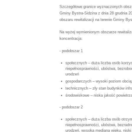
Szczegółowe granice wyznaczonych obsza
Gminy Bystra-Sidzina z dnia 28 grudnia 
obszaru rewitalizacji na terenie Gminy Bys
Na wyżej wymienionym obszarze rewitaliza
koncentracja:
- podobszar 1
społecznych – duża liczba osób korzys
niepełnosprawności, ubóstwa, bezrobo
urodzeń
gospodarczych – wysoki poziom obciąż
technicznych – zły stan budynków infra
środowiskowe – niska jakość powietrza
- podobszar 2
społecznych – duża liczba osób otrzym
niepełnosprawności, ubóstwa, bezradno
urodzeń, wysoka mediana wieku, niski 