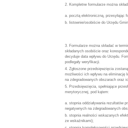
Kompletne formularze można skład
pocztą elektroniczną, przesyłając 
listownie/osobiście do Urzędu Gmi
Formularze można składać w termi
składanych osobiście oraz koresponden
decyduje data wpływu do Urzędu. For
podlegały weryfikacji.
Zgłoszone przedsięwzięcia zostaną 
możliwości ich wpływu na eliminację
na zdegradowanych obszarach oraz ic
Przedsięwzięcia, spełniające przesł
merytorycznej, pod kątem:
stopnia oddziaływania rezultatów pr
negatywnych na zdegradowanych obs
stopnia realności wskazanych efek
ze wskaźnikami);
stopnia kompleksowości przedsięwzi