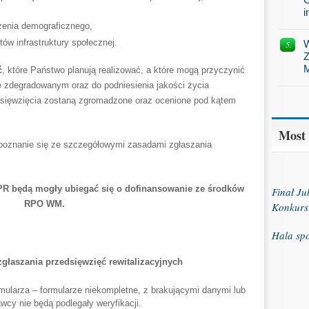
i
żenia demograficznego,
tów infrastruktury społecznej.
W
Z
M
ć
, które Państwo planują realizować, a które mogą przyczynić
e zdegradowanym oraz do podniesienia jakości życia
sięwzięcia zostaną zgromadzone oraz ocenione pod kątem
Most
poznanie się ze szczegółowymi zasadami zgłaszania
GPR będą mogły ubiegać się o dofinansowanie ze środków
Finał J
RPO WM.
Konkurs
Hala sp
głaszania przedsięwzięć rewitalizacyjnych
mularza – formularze niekompletne, z brakującymi danymi lub
cy nie będą podlegały weryfikacji.