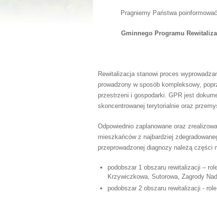
Pragniemy Państwa poinformować,
Gminnego Programu Rewitaliza
Rewitalizacja stanowi proces wyprowadz
prowadzony w sposób kompleksowy, poprze
przestrzeni i gospodarki. GPR jest dokum
skoncentrowanej terytorialnie oraz przemyśl
Odpowiednio zaplanowane oraz zrealizowan
mieszkańców z najbardziej zdegradowaneg
przeprowadzonej diagnozy należą części m
podobszar 1 obszaru rewitalizacji – r
Krzywiczkowa, Sutorowa, Zagrody Nadl
podobszar 2 obszaru rewitalizacji - r