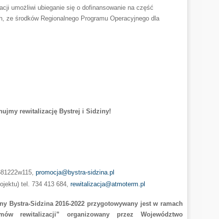
cji umożliwi ubieganie się o dofinansowanie na część
ch, ze środków Regionalnego Programu Operacyjnego dla
ujmy rewitalizację Bystrej i Sidziny!
2681222w115,
promocja@bystra-sidzina.pl
ektu) tel. 734 413 684,
rewitalizacja@atmoterm.pl
ny Bystra-Sidzina 2016-2022 przygotowywany jest w ramach
ów rewitalizacji” organizowany przez Województwo