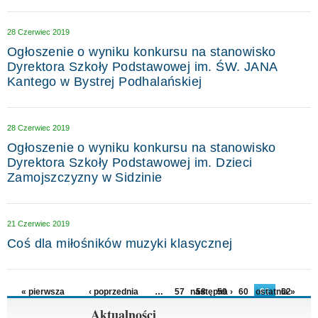
28 Czerwiec 2019
Ogłoszenie o wyniku konkursu na stanowisko
Dyrektora Szkoły Podstawowej im. ŚW. JANA
Kantego w Bystrej Podhalańskiej
28 Czerwiec 2019
Ogłoszenie o wyniku konkursu na stanowisko
Dyrektora Szkoły Podstawowej im. Dzieci
Zamojszczyzny w Sidzinie
21 Czerwiec 2019
Coś dla miłośników muzyki klasycznej
Strony
« pierwsza
‹ poprzednia
…
57
następna ›
58
59
60
ostatnia »
61
62
63
64
65
…
Aktualności