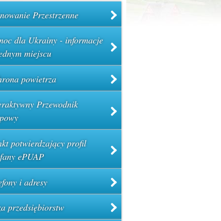
nowanie Przestrzenne
oc dla Ukrainy - informacje
ednym miejscu
rona powietrza
eraktywny Przewodnik
powy
kt potwierdzający profil
ufany ePUAP
efony i adresy
a przedsiębiorstw