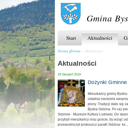
Gmina Bys
Start
Aktualności
G
Strona główna
Aktualności
Aktualności
28 Sierpień 2018
Dożynki Gminne
Mieszkańcy gminy Bystra-S
ostatnia niedziela sierpni
plony. Tradycji stało się 
Bystra-Sidzina. Po raz pi
Sidzinie - Muzeum Kultury Ludowej. Do skan
przybyli mieszkańcy oraz goście, by wziąć ud
przewodniczył proboszcz parafii Sidzina- ks.