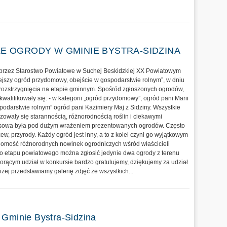
ZE OGRODY W GMINIE BYSTRA-SIDZINA
przez Starostwo Powiatowe w Suchej Beskidzkiej XX Powiatowym
jszy ogród przydomowy, obejście w gospodarstwie rolnym”, w dniu
rozstrzygnięcia na etapie gminnym. Spośród zgłoszonych ogrodów,
alifikowały się: - w kategorii „ogród przydomowy”, ogród pani Marii
ospodarstwie rolnym” ogród pani Kazimiery Maj z Sidziny. Wszystkie
zowały się starannością, różnorodnością roślin i ciekawymi
rsowa była pod dużym wrażeniem prezentowanych ogrodów. Często
zew, przyrody. Każdy ogród jest inny, a to z kolei czyni go wyjątkowym
ajomość różnorodnych nowinek ogrodniczych wśród właścicieli
o etapu powiatowego można zgłosić jedynie dwa ogrody z terenu
orącym udział w konkursie bardzo gratulujemy, dziękujemy za udział
iżej przedstawiamy galerię zdjęć ze wszystkich...
 Gminie Bystra-Sidzina