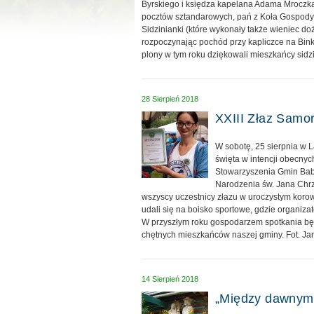
Byrskiego i księdza kapelana Adama Mroczka
pocztów sztandarowych, pań z Koła Gospody
Sidzinianki (które wykonały także wieniec d
rozpoczynając pochód przy kapliczce na Bin
plony w tym roku dziękowali mieszkańcy sidzi
28 Sierpień 2018
XXIII Złaz Samo
W sobotę, 25 sierpnia w 
święta w intencji obecny
Stowarzyszenia Gmin Bab
Narodzenia św. Jana Chrzc
wszyscy uczestnicy złazu w uroczystym koro
udali się na boisko sportowe, gdzie organiza
W przyszłym roku gospodarzem spotkania będ
chętnych mieszkańców naszej gminy. Fot. Ja
14 Sierpień 2018
„Między dawnymi