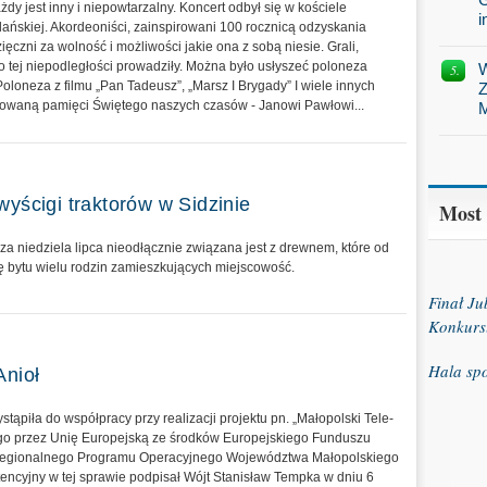
dy jest inny i niepowtarzalny. Koncert odbył się w kościele
i
lańskiej. Akordeoniści, zainspirowani 100 rocznicą odzyskania
ięczni za wolność i możliwości jakie ona z sobą niesie. Grali,
 tej niepodległości prowadziły. Można było usłyszeć poloneza
W
loneza z filmu „Pan Tadeusz”, „Marsz I Brygady” I wiele innych
Z
ykowaną pamięci Świętego naszych czasów - Janowi Pawłowi...
M
wyścigi traktorów w Sidzinie
Most
za niedziela lipca nieodłącznie związana jest z drewnem, które od
 bytu wielu rodzin zamieszkujących miejscowość.
Finał J
Konkurs
Hala sp
Anioł
tąpiła do współpracy przy realizacji projektu pn. „Małopolski Tele-
go przez Unię Europejską ze środków Europejskiego Funduszu
egionalnego Programu Operacyjnego Województwa Małopolskiego
ntencyjny w tej sprawie podpisał Wójt Stanisław Tempka w dniu 6