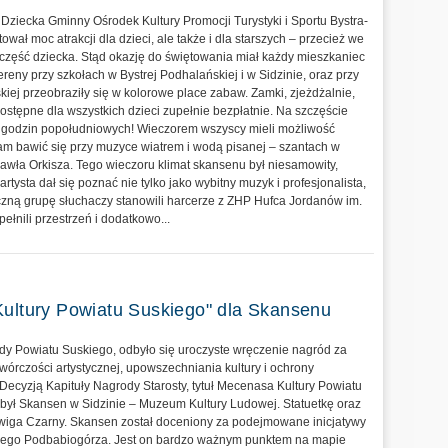
a Dziecka Gminny Ośrodek Kultury Promocji Turystyki i Sportu Bystra-
ował moc atrakcji dla dzieci, ale także i dla starszych – przecież we
 część dziecka. Stąd okazję do świętowania miał każdy mieszkaniec
ereny przy szkołach w Bystrej Podhalańskiej i w Sidzinie, oraz przy
iej przeobraziły się w kolorowe place zabaw. Zamki, zjeżdżalnie,
dostępne dla wszystkich dzieci zupełnie bezpłatnie. Na szczęście
 godzin popołudniowych! Wieczorem wszyscy mieli możliwość
am bawić się przy muzyce wiatrem i wodą pisanej – szantach w
awła Orkisza. Tego wieczoru klimat skansenu był niesamowity,
ysta dał się poznać nie tylko jako wybitny muzyk i profesjonalista,
Liczną grupę słuchaczy stanowili harcerze z ZHP Hufca Jordanów im.
ełnili przestrzeń i dodatkowo...
Kultury Powiatu Suskiego" dla Skansenu
dy Powiatu Suskiego, odbyło się uroczyste wręczenie nagród za
twórczości artystycznej, upowszechniania kultury i ochrony
Decyzją Kapituły Nagrody Starosty, tytuł Mecenasa Kultury Powiatu
był Skansen w Sidzinie – Muzeum Kultury Ludowej. Statuetkę oraz
dwiga Czarny. Skansen został doceniony za podejmowane inicjatywy
owego Podbabiogórza. Jest on bardzo ważnym punktem na mapie