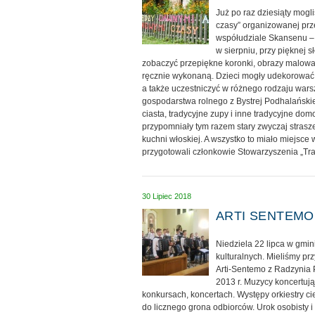
Już po raz dziesiąty mog
czasy” organizowanej prze
współudziale Skansenu – 
w sierpniu, przy pięknej 
zobaczyć przepiękne koronki, obrazy malowane 
ręcznie wykonaną. Dzieci mogły udekorować 
a także uczestniczyć w różnego rodzaju warszt
gospodarstwa rolnego z Bystrej Podhalański
ciasta, tradycyjne zupy i inne tradycyjne do
przypomniały tym razem stary zwyczaj strasze
kuchni włoskiej. A wszystko to miało miejsce
przygotowali członkowie Stowarzyszenia „Trad
30 Lipiec 2018
ARTI SENTEMO o
Niedziela 22 lipca w gmi
kulturalnych. Mieliśmy p
Arti-Sentemo z Radzynia P
2013 r. Muzycy koncertują 
konkursach, koncertach. Występy orkiestry ci
do licznego grona odbiorców. Urok osobisty