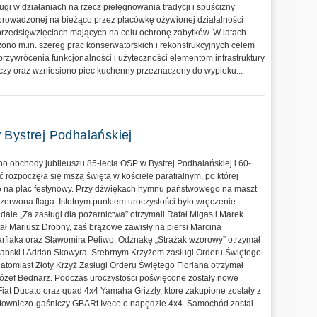
ługi w działaniach na rzecz pielęgnowania tradycji i spuścizny
 prowadzonej na bieżąco przez placówkę ożywionej działalności
h przedsięwzięciach mających na celu ochronę zabytków. W latach
no m.in. szereg prac konserwatorskich i rekonstrukcyjnych celem
rzywrócenia funkcjonalności i użyteczności elementom infrastruktury
zy oraz wzniesiono piec kuchenny przeznaczony do wypieku...
 Bystrej Podhalańskiej
o obchody jubileuszu 85-lecia OSP w Bystrej Podhalańskiej i 60-
ść rozpoczęła się mszą świętą w kościele parafialnym, po której
ię na plac festynowy. Przy dźwiękach hymnu państwowego na maszt
czerwona flaga. Istotnym punktem uroczystości było wręczenie
ale „Za zasługi dla pożarnictwa” otrzymali Rafał Migas i Marek
 Mariusz Drobny, zaś brązowe zawisły na piersi Marcina
fiaka oraz Sławomira Peliwo. Odznakę „Strażak wzorowy” otrzymał
abski i Adrian Skowyra. Srebrnym Krzyżem zasługi Orderu Świętego
atomiast Złoty Krzyż Zasługi Orderu Świętego Floriana otrzymał
Józef Bednarz. Podczas uroczystości poświęcone zostały nowe
at Ducato oraz quad 4x4 Yamaha Grizzly, które zakupione zostały z
owniczo-gaśniczy GBARt Iveco o napędzie 4x4. Samochód został...