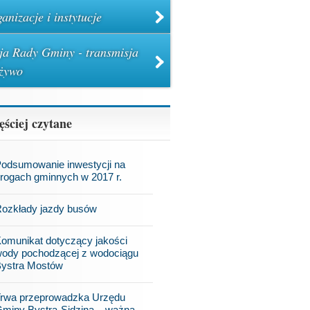
anizacje i instytucje
ja Rady Gminy - transmisja
żywo
ęściej czytane
odsumowanie inwestycji na
rogach gminnych w 2017 r.
ozkłady jazdy busów
omunikat dotyczący jakości
ody pochodzącej z wodociągu
ystra Mostów
rwa przeprowadzka Urzędu
miny Bystra-Sidzina – ważna