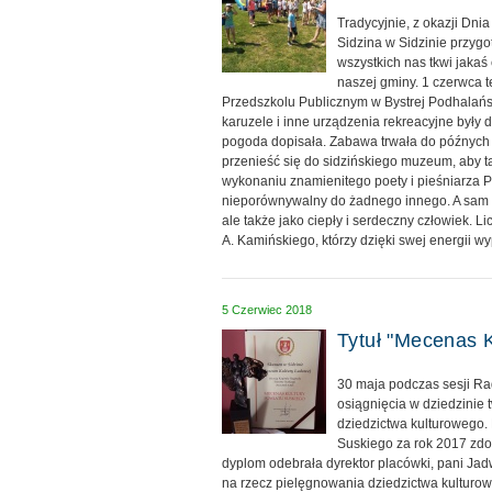
Tradycyjnie, z okazji Dni
Sidzina w Sidzinie przygot
wszystkich nas tkwi jakaś
naszej gminy. 1 czerwca t
Przedszkolu Publicznym w Bystrej Podhalańsk
karuzele i inne urządzenia rekreacyjne były 
pogoda dopisała. Zabawa trwała do późnych
przenieść się do sidzińskiego muzeum, aby t
wykonaniu znamienitego poety i pieśniarza P
nieporównywalny do żadnego innego. A sam art
ale także jako ciepły i serdeczny człowiek. 
A. Kamińskiego, którzy dzięki swej energii wyp
5 Czerwiec 2018
Tytuł "Mecenas 
30 maja podczas sesji Ra
osiągnięcia w dziedzinie 
dziedzictwa kulturowego. 
Suskiego za rok 2017 zdo
dyplom odebrała dyrektor placówki, pani Ja
na rzecz pielęgnowania dziedzictwa kultur