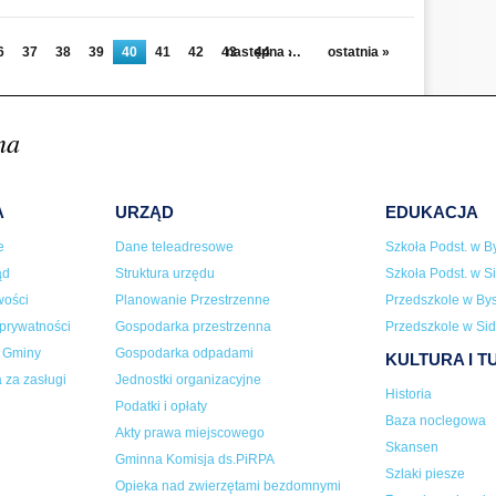
6
37
38
39
40
41
42
43
następna ›
44
…
ostatnia »
na
A
URZĄD
EDUKACJA
e
Dane teleadresowe
Szkoła Podst. w By
ąd
Struktura urzędu
Szkoła Podst. w Si
wości
Planowanie Przestrzenne
Przedszkole w Bys
 prywatności
Gospodarka przestrzenna
Przedszkole w Sid
a Gminy
Gospodarka odpadami
KULTURA I 
 za zasługi
Jednostki organizacyjne
Historia
Podatki i opłaty
Baza noclegowa
Akty prawa miejscowego
Skansen
Gminna Komisja ds.PiRPA
Szlaki piesze
Opieka nad zwierzętami bezdomnymi