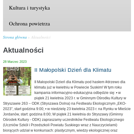
Kultura i turystyka
Ochrona powietrza
Strona główna
Aktualności
Aktualności
28 Marzec 2023
II Małopolski Dzień dla Klimatu
II Małopolski Dzień dla Klimatu pod hasłem #drzewo dla
klimatu już w kwietniu w Powiecie Suskim! W tym roku
kampania informacyjno-edukacyjna odbędzie się: • w
piątek 21 kwietnia 2023 r. w Gminnym Ośrodku Kultury w
Stryszawie 263 – ODK (Stryszawa Dolna) na Festiwalu Ekologicznym „EKO-
2023”, start godzina 9:00; • w niedzielę 23 kwietnia 2023 r. na Rynku w Mieście
Jordanów, start: godzina 8:00; W piątek 21 kwietnia do Stryszawy (Gminny
Ośrodek Kultury - ODK) zapraszamy uczestników Festiwalu Ekologicznego
(Uczniów Szkół i Przedszkoli Powiatu Suskiego wraz z Nauczycielami)
biorących udział w konkursach: plastycznym, wiedzy ekologicznej oraz