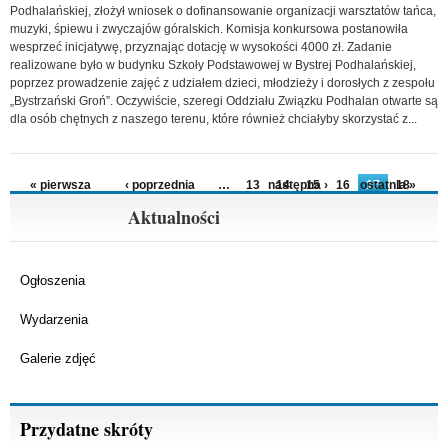
Podhalańskiej, złożył wniosek o dofinansowanie organizacji warsztatów tańca,
muzyki, śpiewu i zwyczajów góralskich. Komisja konkursowa postanowiła
wesprzeć inicjatywę, przyznając dotację w wysokości 4000 zł. Zadanie
realizowane było w budynku Szkoły Podstawowej w Bystrej Podhalańskiej,
poprzez prowadzenie zajęć z udziałem dzieci, młodzieży i dorosłych z zespołu
„Bystrzański Groń”. Oczywiście, szeregi Oddziału Związku Podhalan otwarte są
dla osób chętnych z naszego terenu, które również chciałyby skorzystać z...
Strony
« pierwsza
‹ poprzednia
…
13
następna ›
14
15
16
ostatnia »
17
18
19
20
21
…
Aktualności
Ogłoszenia
Wydarzenia
Galerie zdjęć
Przydatne skróty