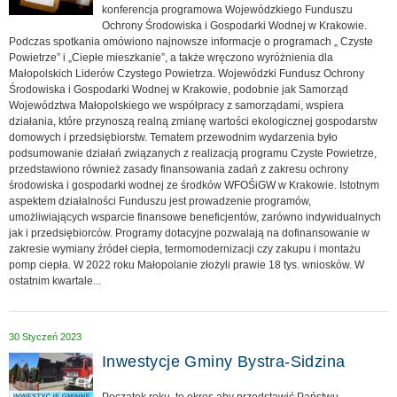
konferencja programowa Wojewódzkiego Funduszu
Ochrony Środowiska i Gospodarki Wodnej w Krakowie.
Podczas spotkania omówiono najnowsze informacje o programach „ Czyste
Powietrze” i „Ciepłe mieszkanie”, a także wręczono wyróżnienia dla
Małopolskich Liderów Czystego Powietrza. Wojewódzki Fundusz Ochrony
Środowiska i Gospodarki Wodnej w Krakowie, podobnie jak Samorząd
Województwa Małopolskiego we współpracy z samorządami, wspiera
działania, które przynoszą realną zmianę wartości ekologicznej gospodarstw
domowych i przedsiębiorstw. Tematem przewodnim wydarzenia było
podsumowanie działań związanych z realizacją programu Czyste Powietrze,
przedstawiono również zasady finansowania zadań z zakresu ochrony
środowiska i gospodarki wodnej ze środków WFOŚiGW w Krakowie. Istotnym
aspektem działalności Funduszu jest prowadzenie programów,
umożliwiających wsparcie finansowe beneficjentów, zarówno indywidualnych
jak i przedsiębiorców. Programy dotacyjne pozwalają na dofinansowanie w
zakresie wymiany źródeł ciepła, termomodernizacji czy zakupu i montażu
pomp ciepła. W 2022 roku Małopolanie złożyli prawie 18 tys. wniosków. W
ostatnim kwartale...
30 Styczeń 2023
Inwestycje Gminy Bystra-Sidzina