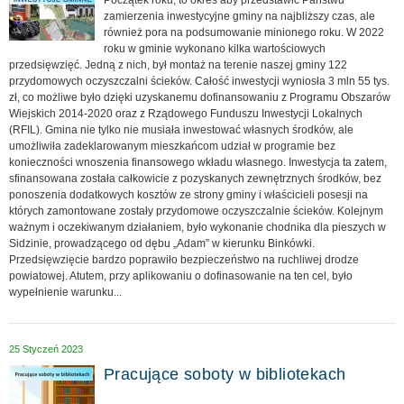
Początek roku, to okres aby przedstawić Państwu
zamierzenia inwestycyjne gminy na najbliższy czas, ale
również pora na podsumowanie minionego roku. W 2022
roku w gminie wykonano kilka wartościowych
przedsięwzięć. Jedną z nich, był montaż na terenie naszej gminy 122
przydomowych oczyszczalni ścieków. Całość inwestycji wyniosła 3 mln 55 tys.
zł, co możliwe było dzięki uzyskanemu dofinansowaniu z Programu Obszarów
Wiejskich 2014-2020 oraz z Rządowego Funduszu Inwestycji Lokalnych
(RFIL). Gmina nie tylko nie musiała inwestować własnych środków, ale
umożliwiła zadeklarowanym mieszkańcom udział w programie bez
konieczności wnoszenia finansowego wkładu własnego. Inwestycja ta zatem,
sfinansowana została całkowicie z pozyskanych zewnętrznych środków, bez
ponoszenia dodatkowych kosztów ze strony gminy i właścicieli posesji na
których zamontowane zostały przydomowe oczyszczalnie ścieków. Kolejnym
ważnym i oczekiwanym działaniem, było wykonanie chodnika dla pieszych w
Sidzinie, prowadzącego od dębu „Adam” w kierunku Binkówki.
Przedsięwzięcie bardzo poprawiło bezpieczeństwo na ruchliwej drodze
powiatowej. Atutem, przy aplikowaniu o dofinasowanie na ten cel, było
wypełnienie warunku...
25 Styczeń 2023
Pracujące soboty w bibliotekach