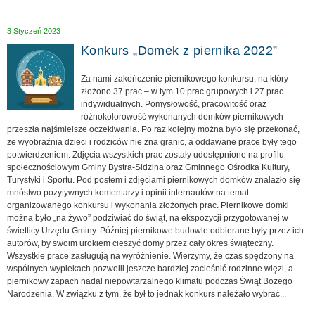
3 Styczeń 2023
Konkurs „Domek z piernika 2022”
Za nami zakończenie piernikowego konkursu, na który
złożono 37 prac – w tym 10 prac grupowych i 27 prac
indywidualnych. Pomysłowość, pracowitość oraz
różnokolorowość wykonanych domków piernikowych
przeszła najśmielsze oczekiwania. Po raz kolejny można było się przekonać,
że wyobraźnia dzieci i rodziców nie zna granic, a oddawane prace były tego
potwierdzeniem. Zdjęcia wszystkich prac zostały udostępnione na profilu
społecznościowym Gminy Bystra-Sidzina oraz Gminnego Ośrodka Kultury,
Turystyki i Sportu. Pod postem i zdjęciami piernikowych domków znalazło się
mnóstwo pozytywnych komentarzy i opinii internautów na temat
organizowanego konkursu i wykonania złożonych prac. Piernikowe domki
można było „na żywo” podziwiać do świąt, na ekspozycji przygotowanej w
świetlicy Urzędu Gminy. Później piernikowe budowle odbierane były przez ich
autorów, by swoim urokiem cieszyć domy przez cały okres świąteczny.
Wszystkie prace zasługują na wyróżnienie. Wierzymy, że czas spędzony na
wspólnych wypiekach pozwolił jeszcze bardziej zacieśnić rodzinne więzi, a
piernikowy zapach nadał niepowtarzalnego klimatu podczas Świąt Bożego
Narodzenia. W związku z tym, że był to jednak konkurs należało wybrać...